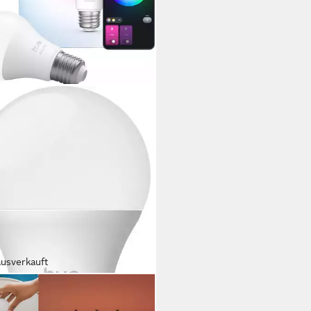
ausverkauft
IPS HUE
Leuchtmittel Essential White &