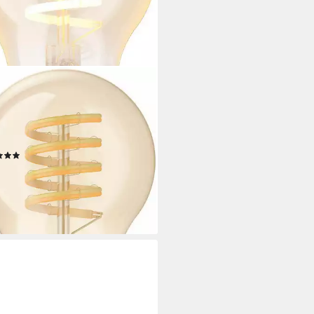
IPS HUE
Filament White Ambiance
dard 550lm, E27, 1 St.,
wechsler
tdatenblatt
(1)
4,99 €
rbar - in 1-2 Werktagen bei dir