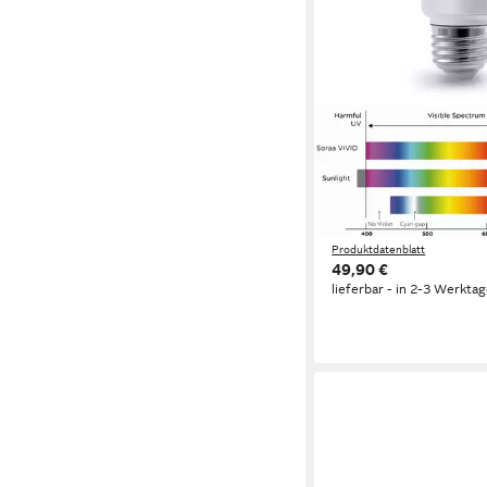
SORAA
LED-Leuchtmittel Sor
Vollspektrum LED - 11
Warmton - wie Glühla
Vollspektrum LED mi
Produktdatenblatt
49,90 €
lieferbar - in 2-3 Werktag