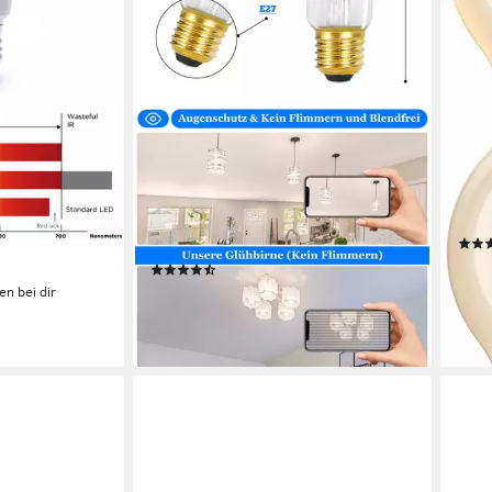
ZMH
PHIL
aa A60 Omni -
LED-Leuchtmittel E27 Glühbirne
LED-
Watt, E27,
A60 Vintage Edison 4W 2700K
Stan
mpe,
Warmweiss Glühlampe, E27, 6 St.,
Farb
Produk
t 95CRI R9
2700K, Nicht Dimmbar
Produktdatenblatt
ab 3
(5)
liefe
19,99 €
29,99 €
en bei dir
-33%
lieferbar - in 2-3 Werktagen bei dir