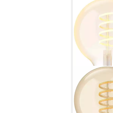
PHILIPS HUE
LED-Filament White 
G93 550lm, E27, 1 St.
Produktdatenblatt
ab 44,99 €
lieferbar - in 1-2 Werktag