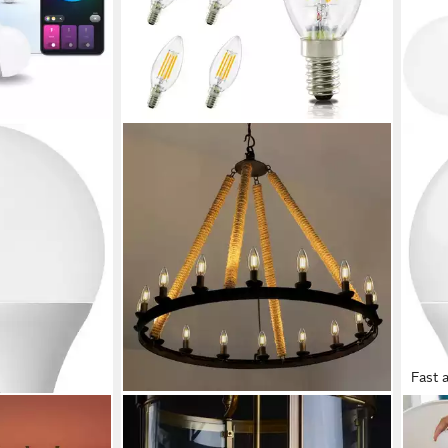
Fast 
ZMH
PHIL
ntial White &
LED-Leuchtmittel E14 C35, Edison
LED-