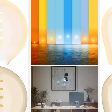
PHILIPS HUE
PHIL
Ambiance Globe
LED-Leuchtmittel White Ambiance
LED-
, Farbwechsler
1600lm smarte Lampe, E27, 1 St.,
Edis
Farbwechsler, Vollspektrumlicht
Farb
Produk
1000K-20000K
en bei dir
ab 4
Produktdatenblatt
liefe
ab 54,99 €
lieferbar - in 1-2 Werktagen bei dir