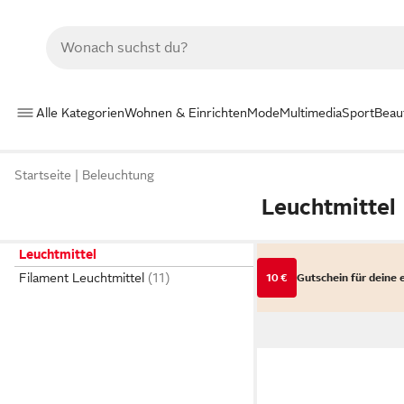
Alle Kategorien
Wohnen & Einrichten
Mode
Multimedia
Sport
Beau
Startseite
Beleuchtung
Leuchtmittel
Leuchtmittel
Filament Leuchtmittel
10 €
Gutschein für deine 