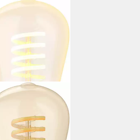
IPS HUE
Filament White Ambiance
on ST64 550lm, E27, 1 St.,
wechsler
tdatenblatt
4,99 €
rbar - in 1-2 Werktagen bei dir