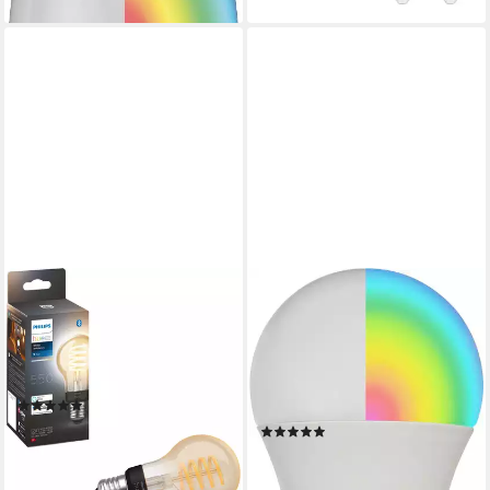
PHILIPS HUE
BRENNENSTUHL
LED-Filament White
LED-Leuchtmittel Connect
Ambiance Standard 550lm,
WiFi SB 810, E27,
E27, 1 St., Farbwechsler
Farbwechsler, SmartHome-
Produktdatenblatt
fähig, mit Timer
(1)
Produktdatenblatt
41,58 €
(8)
lieferbar - in 2-3 Werktagen bei dir
15,58 €
lieferbar - in 6-8 Werktagen bei dir