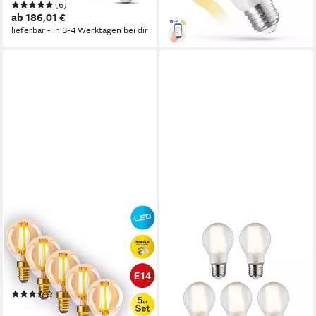
(6)
6,90 €
Farbtemperatursteuerung -
ab 186,01 €
lieferbar - in 5-6 Werktagen bei dir
warmweiß bis tageslichtweiß,
lieferbar - in 3-4 Werktagen bei dir
WiFi
NÄVE
PAULMANN
LED-Leuchtmittel Dilly, E14, 5
LED-Leuchtmittel 5er Pack
St., Warmweiß, dimmbar,
AGL 806lm 2700K matt
2058 Kelvin
230V, E27, 5 St., Warmweiß
Produktdatenblatt
Produktdatenblatt
(23)
ab 15,30 €
29,99 €
UVP
45,95 €
lieferbar - in 2-3 Werktagen bei dir