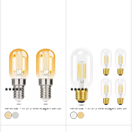
ZMH
ZMH
LED-Leuchtmittel E14 LED
LED-Leuchtmittel T45 E27,
Vintage Glühbirnen - T22 LED
LED Glühbirne 4 W, 2700 K
Leuchtmittel für Flur, 2 St.,
warmweiß, 4 St., 2700k,
Warmweiß, Nicht Dimmbar
Vintage Filament, nicht
Produktdatenblatt
Produktdatenblatt
dimmbar
(7)
(3)
ab 8,99 €
13,99 €
39,99 €
29,98 €
-78%
-53%
lieferbar - in 2-3 Werktagen bei dir
lieferbar - in 2-3 Werktagen bei dir