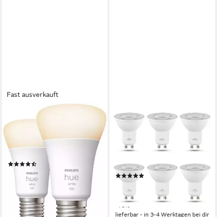
Fast ausverkauft
PHILIPS HUE
AMINDU
LED-Leuchtmittel White E27
LED-Leuchtmittel, GU10,
Doppelpack 2x1050lm 75W,
warmweiß oder kaltweiß,
E27, 2 St., Warmweiß
425lm, 4W ersetzt 40W
Produktdatenblatt
Glühbirne, dimmbar, 6er Pack
(6)
Produktdatenblatt
ab 37,80 €
(4)
lieferbar - in 3-4 Werktagen bei dir
17,95 €
UVP
19,95 €
(2,99 €/ 1 Stk)
-10%
lieferbar - in 3-4 Werktagen bei dir