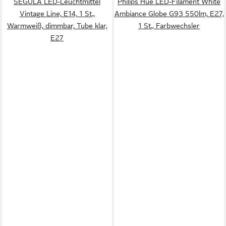
SEGULA LED-Leuchtmittel
Philips Hue LED-Filament White
Vintage Line, E14, 1 St.,
Ambiance Globe G93 550lm, E27,
Warmweiß, dimmbar, Tube klar,
1 St., Farbwechsler
E27