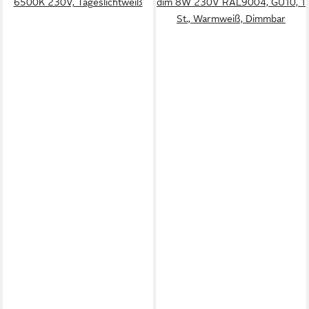
6500K 230V, Tageslichtweiß
dim 8W 230V RAL9004, GU10, 1
St., Warmweiß, Dimmbar