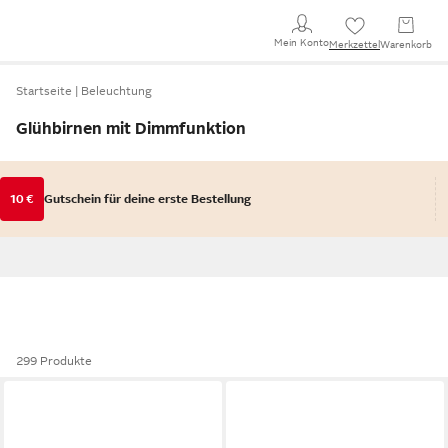
Mein Konto
Merkzettel
Warenkorb
Startseite
Beleuchtung
Glühbirnen mit Dimmfunktion
10 €
Gutschein für deine erste Bestellung
299 Produkte