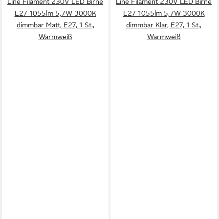
Line Filament 230V LED Birne
Line Filament 230V LED Birne
E27 1055lm 5,7W 3000K
E27 1055lm 5,7W 3000K
dimmbar Matt, E27, 1 St.,
dimmbar Klar, E27, 1 St.,
Warmweiß
Warmweiß