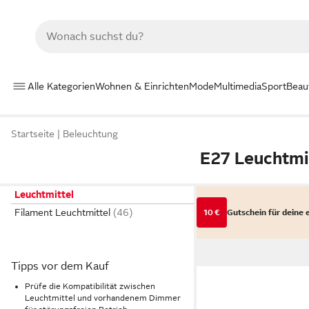
Alle Kategorien
Wohnen & Einrichten
Mode
Multimedia
Sport
Beau
Startseite
Beleuchtung
E27 Leuchtmi
Leuchtmittel
Filament Leuchtmittel
10 €
Gutschein für deine 
Tipps vor dem Kauf
Prüfe die Kompatibilität zwischen
Leuchtmittel und vorhandenem Dimmer