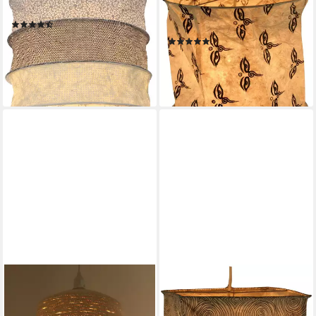
Papier Hängelampe, Lokta..
Hängelampe,
(3)
Papierlampenschirm..
22,90 €
(1)
lieferbar - in 2-3 Werktagen bei dir
16,90 €
lieferbar - in 2-3 Werktagen bei dir
+3
+7
GURU-SHOP
GURU-SHOP
Lampenschirm Papier Hänge
Lampenschirm Quadratische
Lampenschirm,
Papier Hängelampe,..