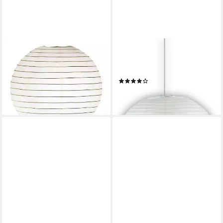
TRIO LEUCHTEN
NIERMANN
Lampenschirm ORSINO,
Pendelleuchte Papierballon,
Weiß, Papier, Ø 40 cm, ohne
Kinderzimmer, Kinderlampe
(4)
Pendelaufhängung
22,49 €
21,99 €
lieferbar - in 3-4 Werktagen bei dir
lieferbar - in 2-3 Werktagen bei dir