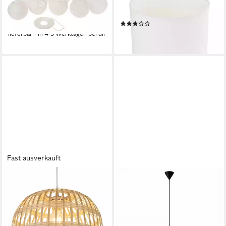
Lampenschirm ignore, 10
Lampenschirm ignore,
Stück
zylindrisch, Ø 24 cm
(1)
18,75 €
26,22 €
lieferbar - in 4-5 Werktagen bei dir
lieferbar - in 4-5 Werktagen bei dir
Fast ausverkauft
LICHT-ERLEBNISSE
LICHT-ERLEBNISSE
Lampenschirm BAMBOO,
Lampenschirm BAMBOO,
Bambus Boho Ø 40 cm E27
Bambus Korbschirm Natur
49,95 €
Ø30 cm Boho E27
lieferbar - in 3-4 Werktagen bei dir
höhenverstellbar Esszimmer