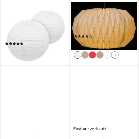
SPETEBO
GURU-SHOP
Papierlaterne Papier Lampion
Lampenschirm Origami
in weiß zum Hängen - Größe
Design Papier Lampenschirm
und Menge wählbar, Deko
- Modell..
(5)
Papierlaterne im Bamboo
27,90 €
(4)
Style
lieferbar - in 2-3 Werktagen bei dir
ab 8,99 €
lieferbar - in 3-4 Werktagen bei dir
+5
Fast ausverkauft