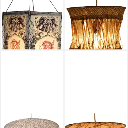
GURU-SHOP
GURU-SHOP
Lampenschirm Lokta Papier
Lampenschirm Runde Boho
Hänge Lampenschirm,
Papier Hängelampe, Lokta..
17,90 €
Deckenleuchte..
lieferbar - in 2-3 Werktagen bei dir
9,90 €
lieferbar - in 2-3 Werktagen bei dir
+12
GURU-SHOP
GURU-SHOP
Lampenschirm Runde Boho
Lampenschirm Runde Papier