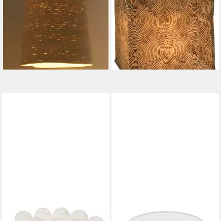
16,90 €
Deckenleuchte aus..
lieferbar - in 2-3 Werktagen bei dir
12,90 €
16,90 €
-24%
lieferbar - in 2-3 Werktagen bei dir
VBS
VBS