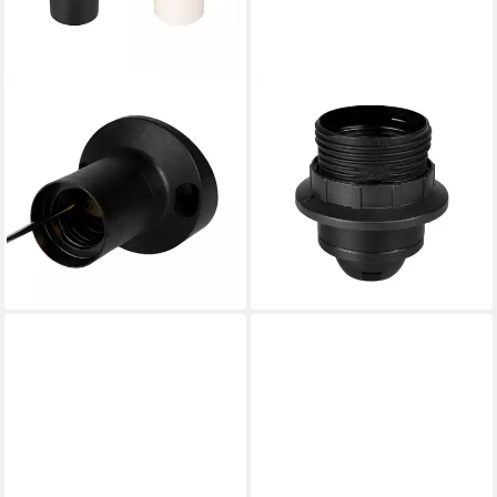
ALING CONEL
ALING CONEL
Lampenfassung Mantel glatt
Lampenfassung E27
zu Wandmontage (schräg),
Lampenfassung (PBT),
(Set, 5-St)
Gewindefassung mit
ab 9,75 €
Einbauring, (Set, 5-St)
lieferbar - in 2-3 Werktagen bei dir
ab 13,08 €
lieferbar - in 2-3 Werktagen bei dir