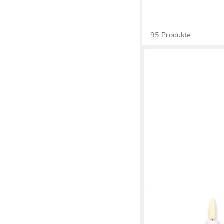
95 Produkte