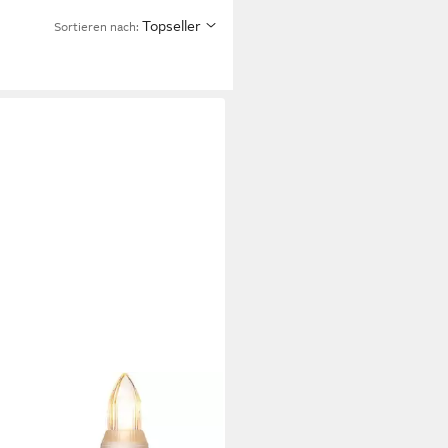
Topseller
Sortieren nach: