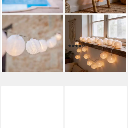
LIGHTS4FUN
GURU-SHOP
LED-Lichterkette 20er
LED-Lichterkette Stoff Ball
Lampion Lichterkette
Lichterkette, 20`er LED
warmweiß
Kugel..
(7)
19,99 €
29,90 €
lieferbar - in 3-4 Werktagen bei dir
lieferbar - in 2-3 Werktagen bei dir
+7