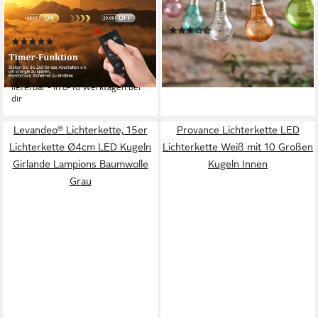
Glühbirne Garten, mit
Pastellfarben
(2)
Produktdatenblatt
Fernbedienung, Robust &
(1)
16,99 €
wetterfest, Dimmbares Licht
ab 39,99 €
UVP
59,99 €
lieferbar - in 3-4 Werktagen bei dir
-33%
lieferbar - in 8-10 Werktagen bei
dir
Levandeo® Lichterkette, 15er
Provance Lichterkette LED
Lichterkette Ø4cm LED Kugeln
Lichterkette Weiß mit 10 Großen
Girlande Lampions Baumwolle
Kugeln Innen
Grau