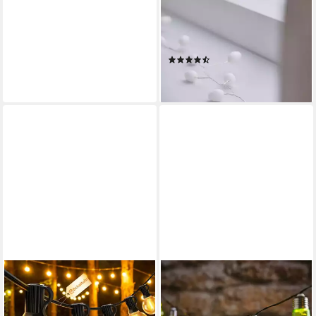
LIGHTS4FUN
LED-Lichterkette Cluster
Micro Lichterkette Beeren
(2)
24,99 €
lieferbar - in 3-4 Werktagen bei dir