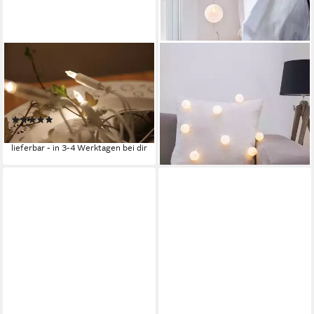
STAR TRADING
LIGHTS4FUN
LED-Lichterkette warmweiß,
LED-Lichterkette 10er LED
110lm, L2850mm, mit 20
Cotton Ball Lichterkette weiß
11,99 €
LEDs
lieferbar - in 3-4 Werktagen bei dir
(2)
16,99 €
lieferbar - in 3-4 Werktagen bei dir