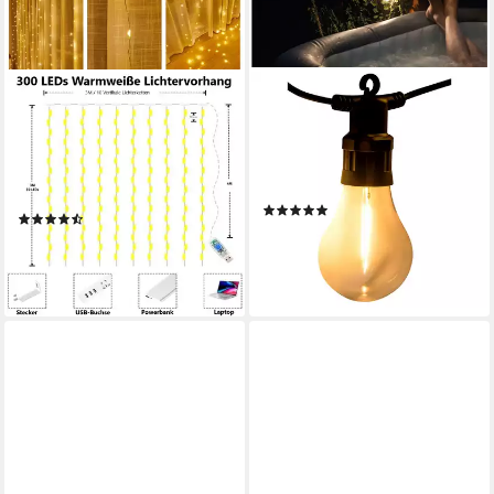
MONTEGONI
ESSENTIALS SMART HOME
SOLUTIONS
Lichterkette 3x3M 300 LED
LED-Lichterkette 10m, 5m
Lichterkette, USB betrieben,
Zuleitung und 5m Lampen,
Fernbedienung, 8 Modi mit
verlängerbar
warmweißem Licht und IP65
(3)
(12)
wasserdicht
14,95 €
19,95 €
11,49 €
UVP
17,99 €
-25%
-36%
lieferbar - in 2-3 Werktagen bei dir
lieferbar - in 4-5 Werktagen bei dir