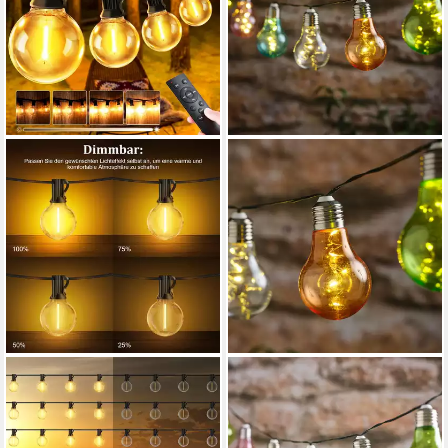
ATHLIX
LIGHTS4FUN
Lichterkette Outdoor
LED-Lichterkette Solar-
Lichterkette LED Strom
Glühbirnen-Lichterkette mit
Außen Wetterfest G40
10 Mikro-LEDs in