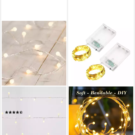
LIGHTS4FUN
LED-Lichterkette 40er LED
Kugel Lichterkette warmweiß
(5)
19,99 €
lieferbar - in 3-4 Werktagen bei dir