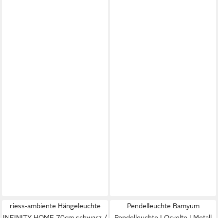
riess-ambiente Hängeleuchte
Pendelleuchte Bamyum
INFINITY HOME 70cm schwarz /
Pendelleuchte I Orvelte I Metall