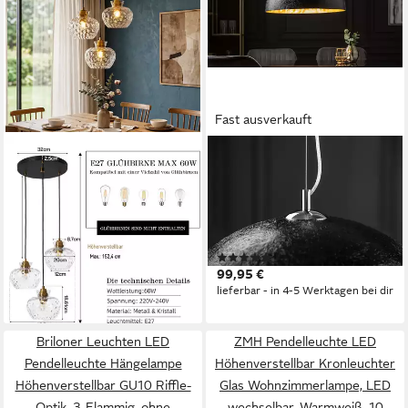
Fast ausverkauft
TRIBESIGNS
RIESS-AMBIENTE
Pendelleuchte 3-flammig,
Hängeleuchte GLOW 50cm
Hängeleuchte Esstisch mit
schwarz / gold, ohne
Wasserriffel-Glasschirmen,
Leuchtmittel, Wohnzimmer ·
ohne Leuchtmittel,
Metall · Esszimmer · Modern
(2)
105,99 €
Tageslichtweiß,
UVP
159,99 €
Design
99,95 €
Höhenverstellbar E27
-34%
lieferbar - in 4-5 Werktagen bei dir
lieferbar - in 6-7 Werktagen bei dir
Fassung Hängeleuchte
Briloner Leuchten LED
ZMH Pendelleuchte LED
Pendelleuchte Hängelampe
Höhenverstellbar Kronleuchter
Höhenverstellbar GU10 Riffle-
Glas Wohnzimmerlampe, LED
Optik, 3-Flammig, ohne
wechselbar, Warmweiß, 10