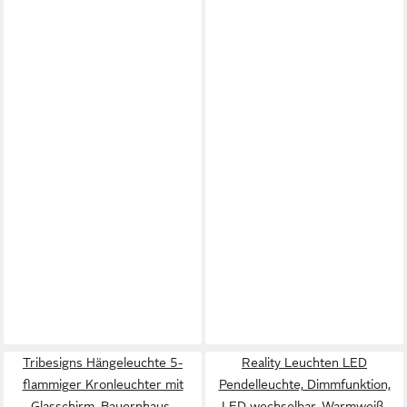
Tribesigns Hängeleuchte 5-
Reality Leuchten LED
flammiger Kronleuchter mit
Pendelleuchte, Dimmfunktion,
Glasschirm, Bauernhaus-
LED wechselbar, Warmweiß,