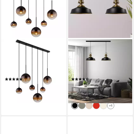
GLOBO LIGHTING
BAMYUM
Hängeleuchte, Leuchtmittel
Pendelleuchte Asletl
nicht inklusive, Pendellampe
Hängelampe aus Metall 2
Wohnzimmerleuchte Glas
Flammige, E27, Vintage
rauchfarben 6 Flammig H
Lampe, ohne Leuchtmittel
(6)
(4)
117cm
205,99 €
114,00 €
UVP
169,90 €
lieferbar - in 3-4 Werktagen bei dir
-33%
lieferbar - in 3-4 Werktagen bei dir
+6