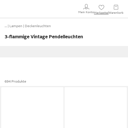
Mein Konto
Merkzettel
Warenkorb
…
Lampen
Deckenleuchten
3-flammige Vintage Pendelleuchten
694 Produkte