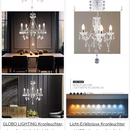
Fast ausverkauft
GLOBO LIGHTING
REALITY LEUCHTEN
Kronleuchter
Kronleuchter
94,99 €
(78)
in 2-3 Werktagen bei dir
48,68 €
UVP
78,99 €
-38%
in 3-4 Werktagen bei dir
GLOBO LIGHTING Kronleuchter,
Licht-Erlebnisse Kronleuchter