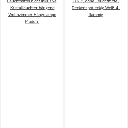
Leuchtmittel nicht inklusive,
LUCE, ohne Leuchtmittel,
Kristallleuchter hängend
Deckenspot eckig Weiß 4-
Wohnzimmer Hängelampe
flammig
Modern