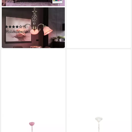
Fast ausverkauft
GLOBO LIGHTING
Kronleuchter
(1)
Produktdatenblatt
111,99 €
in 2-3 Werktagen bei dir
JVMOEBEL
Kronleuchter Rosa moderner
Kronleuchter für