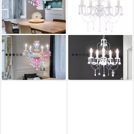
GLOBO LIGHTING
GLOBO LIGHTING
Kronleuchter
Kronleuchter
(5)
(2)
82,95 €
74,90 €
UVP
149,99 €
UVP
109,99 €
-45%
-32%
in 2-3 Werktagen bei dir
in 2-3 Werktagen bei dir