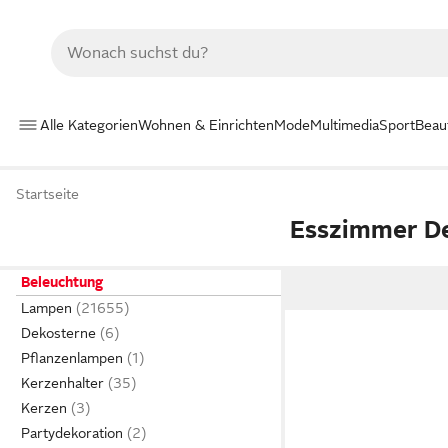
Alle Kategorien
Wohnen & Einrichten
Mode
Multimedia
Sport
Beau
Startseite
Esszimmer D
Beleuchtung
Lampen
Dekosterne
Pflanzenlampen
Kerzenhalter
Kerzen
Partydekoration