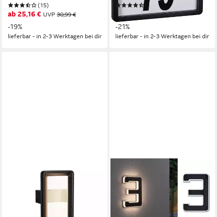
(15)
(26)
Badezimmerleuchte
ab 25,16 €
ab 27,01 €
UVP
30,99 €
UVP
33,99 €
-19%
-21%
lieferbar - in 2-3 Werktagen bei dir
lieferbar - in 2-3 Werktagen bei dir
PAULMANN
PAULMANN
LED Außen-Wandleuchte
LED Außen-Wandleuchte
Reana IP44 176x107mm
Solar Hausnummer, LED fest
3000K 2x3W 2x130lm 230V
integriert, Warmweiß, LED-
Anthrazit Metall, LED fest
Modul, Hausnummern,