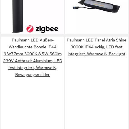
Anthrazit Kunststoff, LED fest
Einzelleuchte IP67 3000K
integriert, Warmweiß, Smart
6,1W Anthrazit, LED fest
53,42 €
48,99 €
Home Zigbee 3.0
UVP
188,99 €
integriert, Warmweiß
UVP
96,49 €
Dämmerungssensor
-72%
-49%
lieferbar - in 2-3 Werktagen bei dir
lieferbar - in 2-3 Werktagen bei dir
insektenfreundlich
Paulmann LED Außen-
Paulmann LED Panel Atria Shine
Wandleuchte Bonnie IP44
3000K IP44 eckig, LED fest
93x77mm 3000K 8,5W 560lm
integriert, Warmweiß, Backlight
230V Anthrazit Aluminium, LED
fest integriert, Warmweiß,
Bewegungsmelder