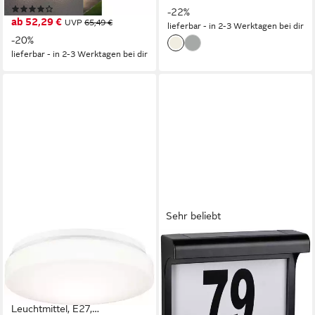
(64)
Buchstaben wählbar, Akku
-22%
ab 52,29 €
UVP
65,49 €
lieferbar - in 2-3 Werktagen bei dir
wechselbar
-20%
lieferbar - in 2-3 Werktagen bei dir
Sehr beliebt
PAULMANN
PAULMANN
Deckenleuchte HomeSpa
LED Außen-Wandleuchte
Badezimmerleuchte Axin IP44
Hausnummer, LED fest
230V Weiß, ohne
integriert, Warmweiß, LED-
Leuchtmittel, E27,
Modul, IP44, 3000K, Schwarz