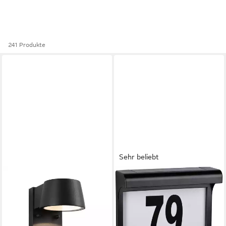
241 Produkte
Sehr beliebt
PAULMANN
PAULMANN
LED Außen-Wandleuchte
LED Außen-Wandleuchte
Capea IP44 96x153mm
Hausnummer, LED fest
3000K 6W 500lm 230V
integriert, Warmweiß, LED-
Anthrazit Aluminium, LED fest
Modul, IP44, 3000K, Schwarz