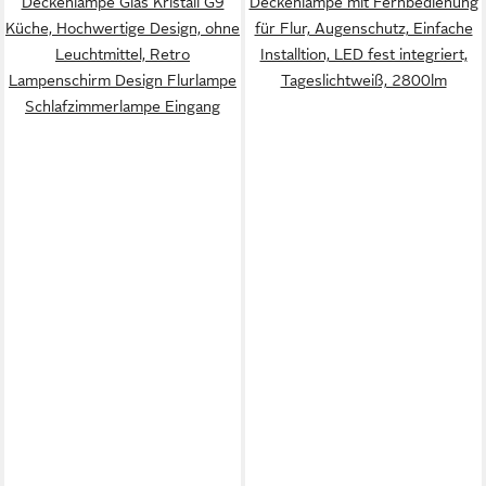
Deckenlampe Glas Kristall G9
Deckenlampe mit Fernbedienung
Küche, Hochwertige Design, ohne
für Flur, Augenschutz, Einfache
Leuchtmittel, Retro
Installtion, LED fest integriert,
Lampenschirm Design Flurlampe
Tageslichtweiß, 2800lm
Schlafzimmerlampe Eingang