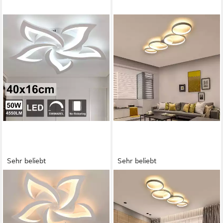
Sehr beliebt
Sehr beliebt
LETGOSPT
ZMH
Deckenleuchte 50W LED-
Deckenleuchte Wohnzimmer
Deckenleuchte, dimmbar,
Modern 4/5 Flammig
Wohnzimmerlampe mit
Ringoptik Design 37/70W