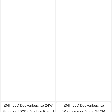
ZMH LED Deckenleuchte 24W
ZMH LED Deckenleuchte
Schwarz 3000K Modern Kristall
Wohnzimmer Metall 36CM