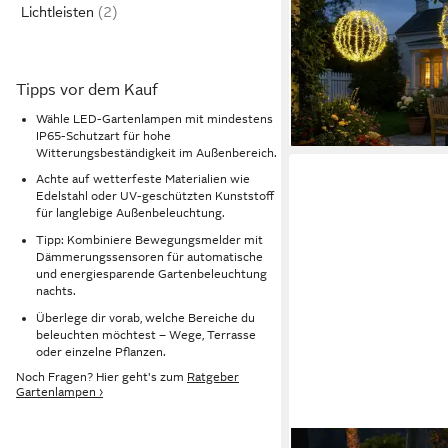
Lichtleisten
144 LEDs 2 Lichtmodi
Warmweiß, 2 Modi, So
ab 53,99 €
Dämmerungssensor I
UVP
119,90
Dekoleuchte
-55%
Tipps vor dem Kauf
lieferbar - in 2-3 Werktag
Wähle LED-Gartenlampen mit mindestens
IP65-Schutzart für hohe
Witterungsbeständigkeit im Außenbereich.
Achte auf wetterfeste Materialien wie
Edelstahl oder UV-geschützten Kunststoff
für langlebige Außenbeleuchtung.
Tipp: Kombiniere Bewegungsmelder mit
Dämmerungssensoren für automatische
und energiesparende Gartenbeleuchtung
nachts.
Überlege dir vorab, welche Bereiche du
beleuchten möchtest – Wege, Terrasse
oder einzelne Pflanzen.
Noch Fragen? Hier geht's zum
Ratgeber
Gartenlampen ›