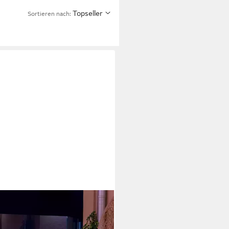
Topseller
Sortieren nach:
-SHOP
Gartenleuchte, LED-
htmittel fest verbaut, 3er Set