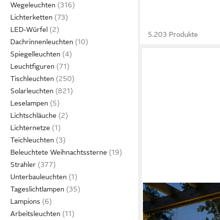
Wegeleuchten
Lichterketten
LED-Würfel
5.203 Produkte
Dachrinnenleuchten
Spiegelleuchten
Leuchtfiguren
Tischleuchten
Solarleuchten
Leselampen
Lichtschläuche
Lichternetze
Teichleuchten
Beleuchtete Weihnachtssterne
Strahler
Unterbauleuchten
Tageslichtlampen
SHOP'N SMILE IDEOON
Lampions
Hängeleuchte Solar L
Arbeitsleuchten
Gartenkugel Ø40cm Bl