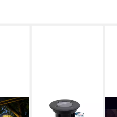
LINOVUM
ETC
euchtkugel
LED Gartenstrahler 4x BORU
LED 
ätterdesign
Bodenleuchten schwarz IP67
Leuc