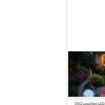
GLOBO LIGHTING
LED Solarleuchte, LED
fest verbaut, Farbwec
Skulptur Solarlampen
stellen LED Solarleuc
57,98 €
lieferbar - in 3-4 Werktag
TRIO Leuchten LED 