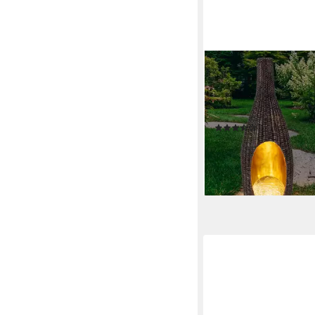
GLOBO LIGHTING
Gartenleuchte, LED-Le
verbaut, Warmweiß, S
Gartendeko für Auße
(19)
42,99 €
lieferbar - in 3-4 Werktag