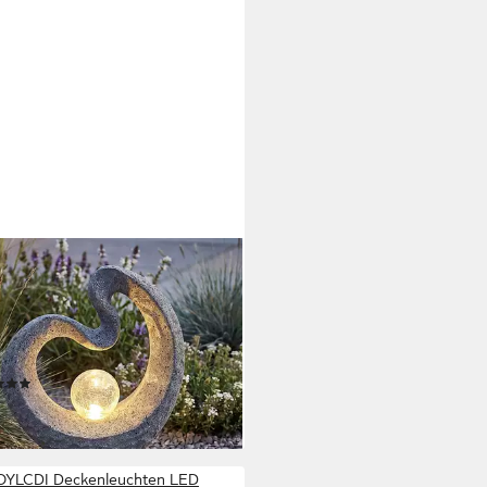
USA
Solarleuchte Gartenfigur mit
kugel Granit-Optik 33,5 x 39 cm,
erungssensor, LED fest
griert, warmweiß, moderne
(4)
ptur
9 €
rbar - in 3-4 Werktagen bei dir
OYLCDI Deckenleuchten LED