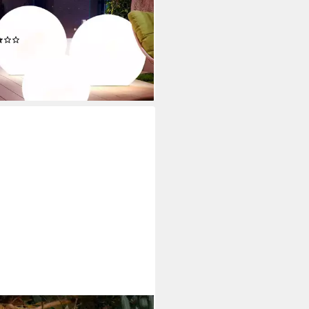
Solar Außen Leuchten Balkon
uchtung Garten Deko Steck
(20)
0 €
rbar - in 3-4 Werktagen bei dir