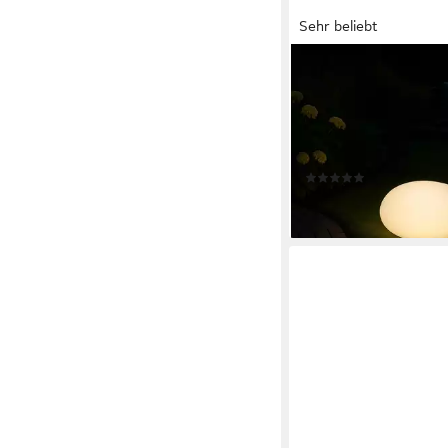
Sehr beliebt
MELITEC
LED Solarleuchte Sola
Gartenleuchte LK02-6
Kugel, LED-Solarlampe
Garten Balkon Terras
(31)
ab 37,99 €
lieferbar - in 4-5 Werktag