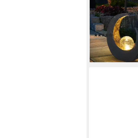
GLOBO LIGHTING
Gartenleuchte, LED-Le
verbaut, LED Mondsich
Lampe Garten Steh B
Beleuchtung Glas Kug
(58)
31,59 €
lieferbar - in 3-4 Werktag