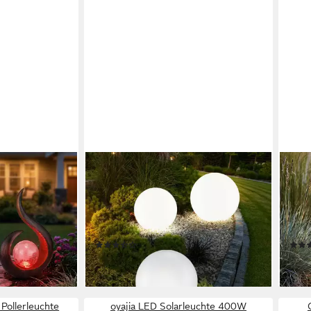
ETC-SHOP
ARN
-Leuchtmittel
LED Kugelleuchte, LED-Leuchtmittel
LED 
hsel, 2x
fest verbaut, Warmweiß, 3er Set
Glas
 für Außen zum
LED Außen Solar Kugel Leuchten
Dämm
hte
Garten Beleuchtung Rasen-
inte
(13)
Skul
52,95 €
44,9
en bei dir
lieferbar - in 3-4 Werktagen bei dir
liefe
Pollerleuchte
oyajia LED Solarleuchte 400W