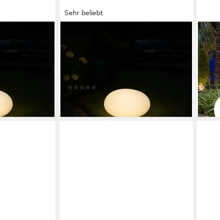
Sehr beliebt
MELITEC
EXP
r-
LED Solarleuchte Solar-
LED 
 Modell flache
Gartenleuchte LK02-6 Modell flache
Leuc
 Outdoor, für
Kugel, LED-Solarlampe Outdoor, für
LED 
se, Farbwechsel
Garten Balkon Terrasse, Farbwechsel
Bele
(31)
ab 37,99 €
41,9
en bei dir
lieferbar - in 4-5 Werktagen bei dir
liefe