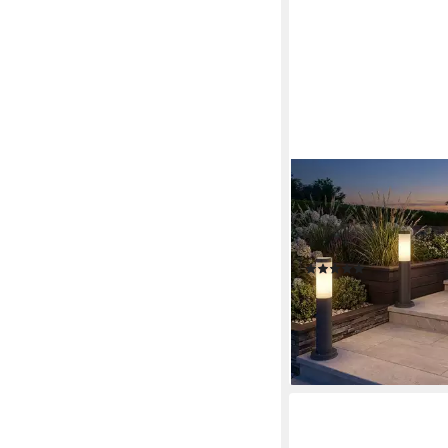
GLOBO LIGHTING
Sockelleuchten, Leucht
inklusive, 4x Außen S
anthrazit Terrassen B
(1)
79,90 €
lieferbar - in 3-4 Werktag