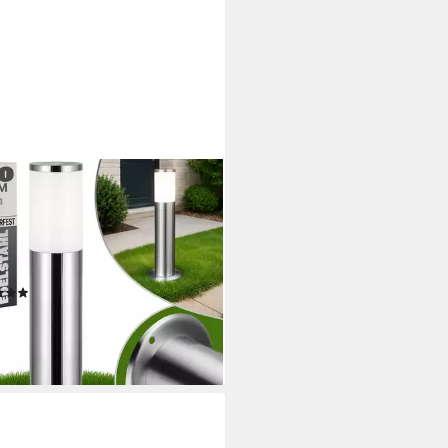
ZANA
enleuchte, Außenleuchte,
stahl 50cm Strom E27
erleuchte Stehlampe Garten
n Silber
(9)
9,95 €
rbar - in 5-6 Werktagen bei dir