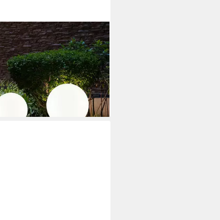
O BÖRSE
Gartenleuchte, LED-
htmittel fest verbaut, 3er Set
Solar Leuchten Kugeln Außen
uchtungen Lampen Weiß
(9)
9 €
rbar - in 3-4 Werktagen bei dir