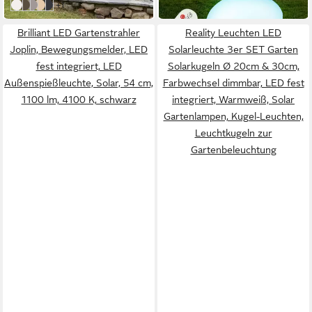
weitere Farben:
+1
White
Taupe
Grey
Sand
Anthrazit
Brilliant LED Gartenstrahler
Reality Leuchten LED
Joplin, Bewegungsmelder, LED
Solarleuchte 3er SET Garten
fest integriert, LED
Solarkugeln Ø 20cm & 30cm,
Außenspießleuchte, Solar, 54 cm,
Farbwechsel dimmbar, LED fest
1100 lm, 4100 K, schwarz
integriert, Warmweiß, Solar
Gartenlampen, Kugel-Leuchten,
Leuchtkugeln zur
Gartenbeleuchtung