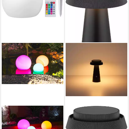
UBBINK
OTTO HOME
LED Gartenleuchte
LED Solarleuchte Tirria
MultiBright Solar Float 20
Akkuleuchte