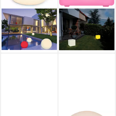
OTTO HOME
OTTO HOME
LED Solarleuchte Ollira, LED-
LED Solarleuchte Eellin, LED-
Solar Kugelleuchte Ø 40 cm
Solar Würfelleuchte 30 cm
(3)
(1)
63,99 €
54,49 €
UVP
89,99 €
UVP
69,99 €
-29%
-22%
in 2-3 Werktagen bei dir
in 4-5 Werktagen bei dir