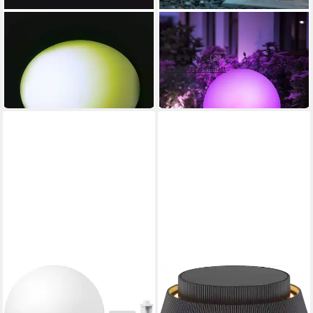
V-TAC
GLOBO LIGHTING
Gartenleuchte
LED Gartenleuchte
44,99 €
(2)
in 4-5 Werktagen bei dir
Produktdatenblatt
111,99 €
in 4-5 Werktagen bei dir