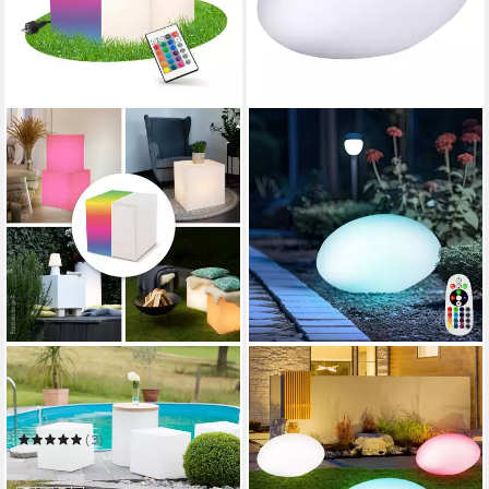
8 SEASONS DESIGN
V-TAC
LED Würfel Shining Cube,
Gartenleuchte
78,99 €
Würfelleuchte für außen
in 9-11 Werktagen bei dir
(Garten, Terrasse, Balkon)
(3)
ab 139,00 €
in 3-4 Werktagen bei dir