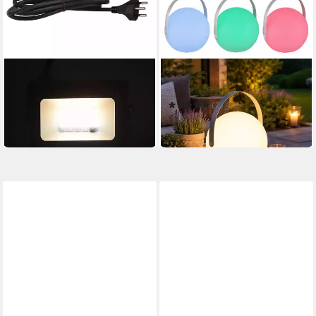
NÄVE
GLOBO LIGHTING
LED Gartenstrahler Pia
LED Dekolicht
44,99 €
UVP
65,95 €
(2)
29,99 €
-32%
in 4-5 Werktagen bei dir
in 3-4 Werktagen bei dir