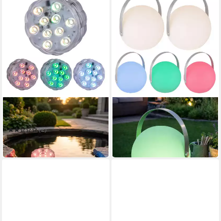
GLOBO LIGHTING
GLOBO LIGHTING
Gartenleuchte
LED Dekolicht
55,99 €
(2)
in 4-5 Werktagen bei dir
19,99 €
in 4-5 Werktagen bei dir