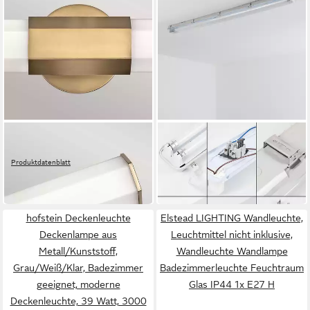
ELSTEAD LIGHTING
HOFSTEIN
Wandleuchte
Deckenleuchte Deckenlampe
Produktdatenblatt
aus Metall/Kunststoff,
466,99 €
29,99 €
Grau/Weiß/Klar,
in 8-10 Werktagen bei dir
in 3-4 Werktagen bei dir
Badezimmer geeignet
hofstein Deckenleuchte
Elstead LIGHTING Wandleuchte,
Deckenlampe aus
Leuchtmittel nicht inklusive,
Metall/Kunststoff,
Wandleuchte Wandlampe
Grau/Weiß/Klar, Badezimmer
Badezimmerleuchte Feuchtraum
geeignet, moderne
Glas IP44 1x E27 H
Deckenleuchte, 39 Watt, 3000