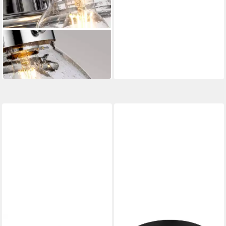
ELSTEAD LIGHTING
Wandleuchte
228,99 €
in 8-10 Werktagen bei dir