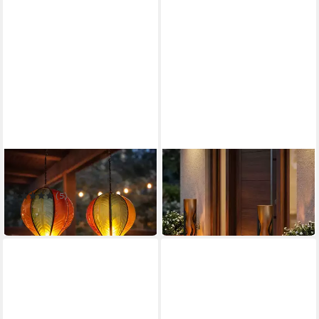
EXPO BÖRSE
HARMS IMPORT
LED Solarleuchte
LED Solarleuchte
49,95 €
(5)
in 2-3 Werktagen bei dir
32,90 €
in 2-3 Werktagen bei dir