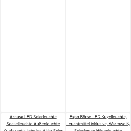
Arnusa LED Solarleuchte
Expo Börse LED Kugelleuchte,
Sockelleuchte Außenleuchte
Leuchtmittel inklusive, Warmweiß,
Kupferoptik kabellos Akku Solar
Solarlampe Hängeleuchte