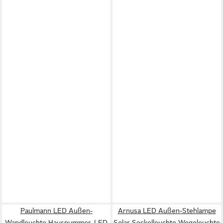
Paulmann LED Außen-
Arnusa LED Außen-Stehlampe
Wandleuchte Hausnummer, LED
Solar Sockelleuchte Wegeleuchte