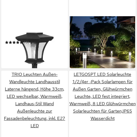
IC GARDENWORLD
GLOBO LIGHTING
LED Laterne Solar
LED Gartenleuchte
Gartenlaterne mit LED
(10)
Beleuchtung im
59,99 €
(5)
Straßenlaternen-Design
in 2-3 Werktagen bei dir
ab 24,99 €
29,99 €
-17%
in 4-5 Werktagen bei dir
TRIO Leuchten Außen-
LETGOSPT LED Solarleuchte
Wandleuchte Landhausstil
1/2/4er -Pack Solarlampen für
Laterne hängend, Höhe 33cm,
Außen Garten, Glühwürmchen
LED wechselbar, Warmweiß,
Leuchte, LED fest integriert,
Landhaus-Stil Wand
Warmweiß, 8 LED Glühwürmchen
Außenleuchte zur
Solarleuchten für Garten,IP65
Fassadenbeleuchtung, inkl. E27
Wasserdicht
LED