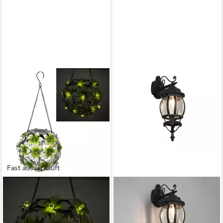
Fast ausverkauft
ONLINE-FUCHS
LED Gartenleuchte
Hibiskusblüten zum
Aufhängen mit LED-