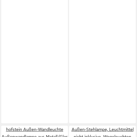
hofstein Außen-Wandleuchte
Außen-Stehlampe, Leuchtmittel
Außenwandlampe aus Metall/Glas
nicht inklusive, Wegeleuchten