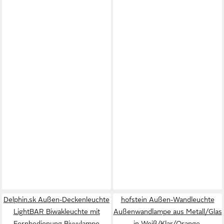
Delphin.sk Außen-Deckenleuchte
hofstein Außen-Wandleuchte
LightBAR Biwakleuchte mit
Außenwandlampe aus Metall/Glas
Fernbedienung Bivvylampe
in Weiß/Klar/Orange,