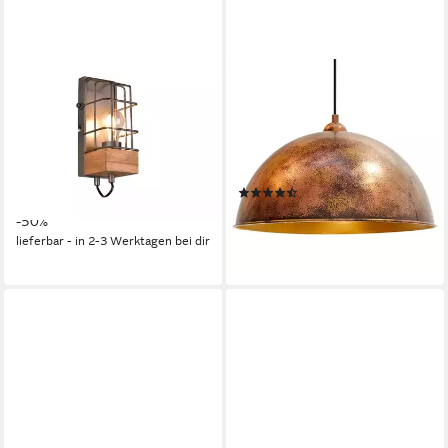
MEINEWUNSCHLEUCHTE
BAMYUM
Wandleuchte, ohne
Pendelleuchte Hängelampe
Leuchtmittel, Industrial Innen
Kupferfarbe, E27, Handgemalt
Wand-Beleuchtung mit Gitter
Vintage Industrial Style
und Holz, Höhe 22,5cm
Lampe, ohne Leuchtmittel
(10)
24,99 €
UVP
49,99 €
ab 61,20 €
-50%
lieferbar - in 3-4 Werktagen bei dir
lieferbar - in 2-3 Werktagen bei dir