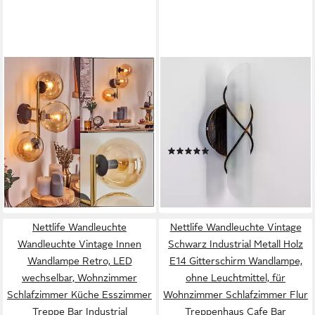
HOFSTEIN
HOFSTEIN
Wandleuchte Wandlampe aus
Wandleuchte »Curdomo«
Metall/Glas in
Wandlampe aus Metall/Glas in
Schwarz/Gold-/Bernsteinfarben,
Gold/Braun/Weiß, ohne
moderne Wandleuchte im
Leuchtmittel, Up & Down-
(1)
59,99 €
Retro/Vintage-Design
Effekt, 1xE14, Innen mit
49,99 €
UVP
64,90 €
lieferbar - in 2-3 Werktagen bei dir
(Schirme 15 cm), E14
Lichteffekt u. An-/
-23%
Ausschalter
lieferbar - in 2-3 Werktagen bei dir
Nettlife Wandleuchte
Nettlife Wandleuchte Vintage
Wandleuchte Vintage Innen
Schwarz Industrial Metall Holz
Wandlampe Retro, LED
E14 Gitterschirm Wandlampe,
wechselbar, Wohnzimmer
ohne Leuchtmittel, für
Schlafzimmer Küche Esszimmer
Wohnzimmer Schlafzimmer Flur
Treppe Bar Industrial
Treppenhaus Cafe Bar