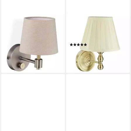
RELAXDAYS
RELAXDAYS
Wandleuchte Wandlampe
Wandleuchte Antike
Vintage, Dimmbar,
Wandlampe, Indirekte
Leuchtmittel nicht enthalten,
Beleuchtung, E14, max. 40 W
(1)
E14 Fassung, max. 40 W
34,99 €
UVP
59,99 €
44,99 €
UVP
69,99 €
-42%
-36%
lieferbar - in 2-3 Werktagen bei dir
lieferbar - in 2-3 Werktagen bei dir