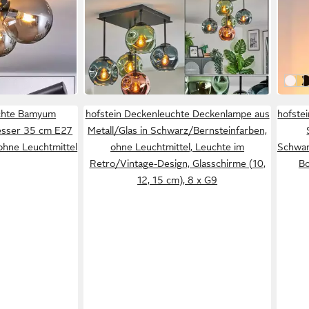
nlampe aus
Deckenleuchte Deckenlampe aus
Wand
rz/Rauchfarben
Metall/Glas in
Vinta
99,99 €
24,9
Schwarz/Blau/Grün/Kupferfarben
UVP
159,90 €
-37%
-58%
in 2-3 Werktagen bei dir
in 4-5
Schw
Sch
S
chte Bamyum
hofstein Deckenleuchte Deckenlampe aus
hofste
esser 35 cm E27
Metall/Glas in Schwarz/Bernsteinfarben,
ohne Leuchtmittel
ohne Leuchtmittel, Leuchte im
Schwar
Retro/Vintage-Design, Glasschirme (10,
Bo
12, 15 cm), 8 x G9