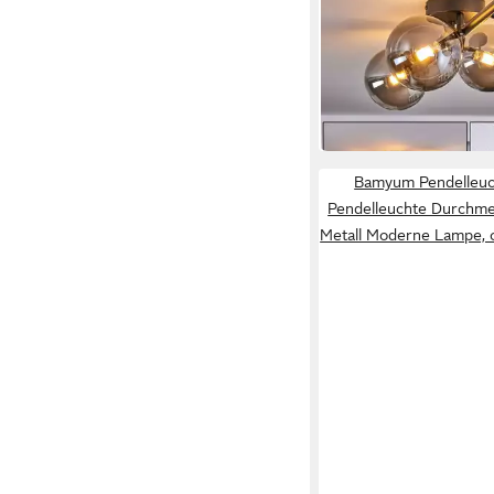
Deckenleuchte Decke
Metall/Glas in Schwa
79,99 €
in 2-3 Werktagen bei dir
Bamyum Pendelleu
Pendelleuchte Durchm
Metall Moderne Lampe, 