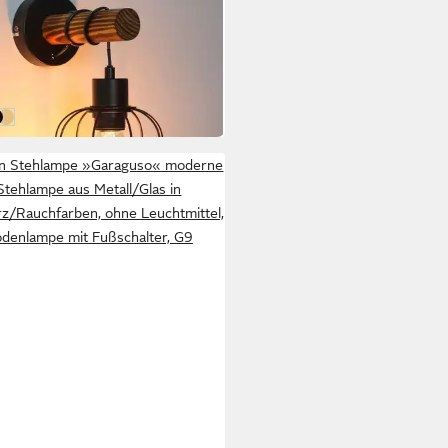
leuchte Holz Innen Wandlampe
ge Schalter
9 €
UVP
59,99 €
 Werktagen bei dir
arz-A
warz-B
chwarz-C
Schwarz-A-2er
in Stehlampe »Garaguso« moderne
Stehlampe aus Metall/Glas in
z/Rauchfarben, ohne Leuchtmittel,
denlampe mit Fußschalter, G9