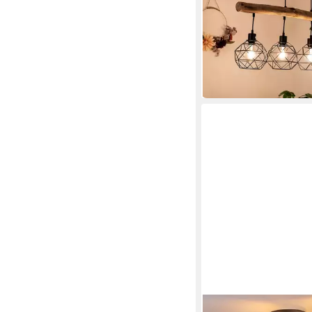
Hängeleuchte
99,90 €
UVP
199,99 €
-50%
in 2-3 Werktagen bei dir
HOFSTEIN