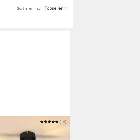
Topseller
Sortieren nach:
LIFE
(18)
enstrahler Wohnzimmer Vintage
arz 2/3/4/5 Flammig E14