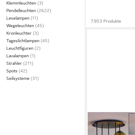
Klemmleuchten
Pendelleuchten
Leselampen
7.953 Produkte
Wegeleuchten
Kronleuchter
Tageslichtlampen
Leuchtfiguren
Lavalampen
Strahler
Spots
Seilsysteme
HOFSTEIN
Deckenleuchte Decke
Metall/Riffelglas in