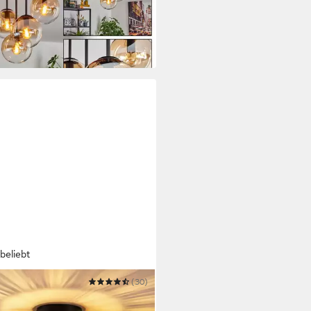
UVP
159,90 €
 Werktagen bei dir
beliebt
LIFE
(30)
nleuchte retro Schwarz Kristall
rn E27 Küchenlampe Metall