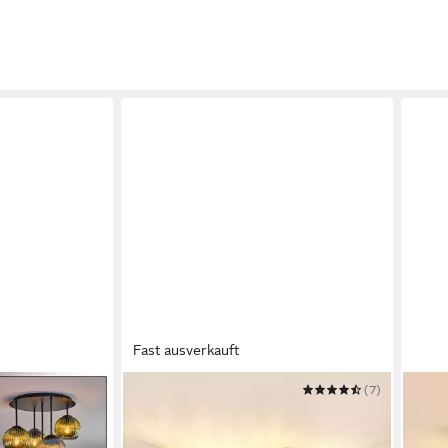
Fast ausverkauft
ZMH
(7)
NETT
nlampe aus
Deckenleuchte 6 Flammig E14
Deck
Deckenstrahler Retro Drehbar 350°
Schw