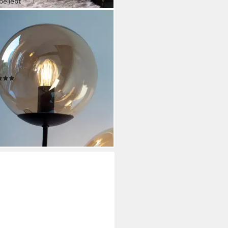
beliebt
O HOME
enleuchte Nellin, ohne
htmittel, Deckenlampe mit
en Glaskugeln, amberfarben
 opal matt weiß
(82)
9 €
UVP
184,95 €
%
rbar - in 2-3 Werktagen bei dir