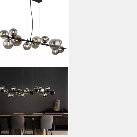
O LIGHTING
Pendelleuchte, Leuchtmittel
usive, Warmweiß, LED
elleuchte Esszimmerlampe
ll Glas rauch 13 Flammig L 120
tdatenblatt
(13)
99 €
rbar - in 3-4 Werktagen bei dir