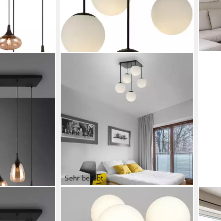
Sehr beliebt
OTTO HOME
GLOB
, E14
Deckenleuchte Nellin, ohne
Häng
g Glasschirme
Leuchtmittel, Deckenlampe mit
inkl