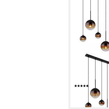
GLOBO LIGHTING
Hängeleuchte, Leuchtm
inklusive, Pendellampe
Wohnzimmerleuchte G
rauchfarben 6 Flamm
(6)
205,99 €
lieferbar - in 3-4 Werktag