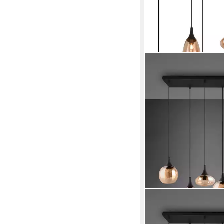
TRIO LEUCHTEN
Pendelleuchte Lumina
Hängelampe 6-flammi