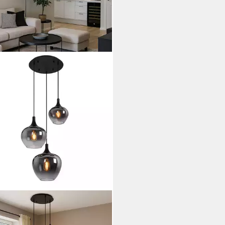
O LIGHTING
eleuchte, Leuchtmittel nicht
usive, Hängeleuchte Pendellampe