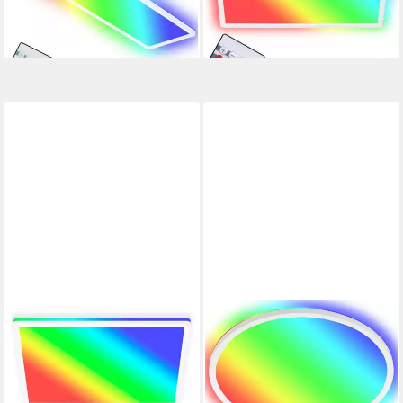
UVP
74,95 €
-25%
in 3-4 Werktagen bei dir
-39%
in 3-4 Werktagen bei dir
BRILONER LEUCHTEN
BRILONER LEUCHTEN
LED Deckenleuchte 7091416
LED Deckenleuchte 7092-
ab 49,69 €
416
UVP
69,95 €
ab 41,84 €
UVP
54,95 €
-29%
-24%
in 3-4 Werktagen bei dir