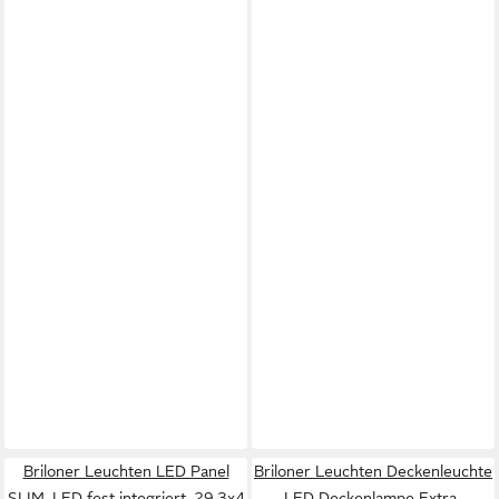
Briloner Leuchten LED Panel
Briloner Leuchten Deckenleuchte
SLIM, LED fest integriert, 29,3x4
LED Deckenlampe Extra-