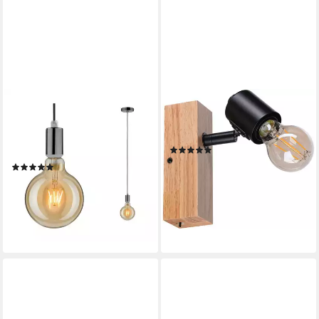
PAULMANN
PAULMANN
Pendelleuchte Larus IP44
Deckenleuchte Arvid, ohne
max. 1x60W 230V Metall,
Leuchtmittel, E27
(1)
ohne Leuchtmittel, E27
19,97 €
UVP
23,49 €
(2)
34,27 €
UVP
43,99 €
-15%
-22%
lieferbar - in 2-3 Werktagen bei dir
lieferbar - in 2-3 Werktagen bei dir