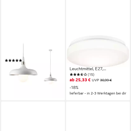
PAULMANN
PAULMANN
Pendelleuchte Juna, ohne
Deckenleuchte HomeSpa
Leuchtmittel, E27, dimmbar
Badezimmerleuchte Axin IP44
(14)
230V Weiß, ohne
76,31 €
UVP
99,99 €
Leuchtmittel, E27,
-24%
(15)
Badezimmerleuchte
lieferbar - in 2-3 Werktagen bei dir
ab 25,33 €
UVP
30,99 €
-18%
lieferbar - in 2-3 Werktagen bei dir