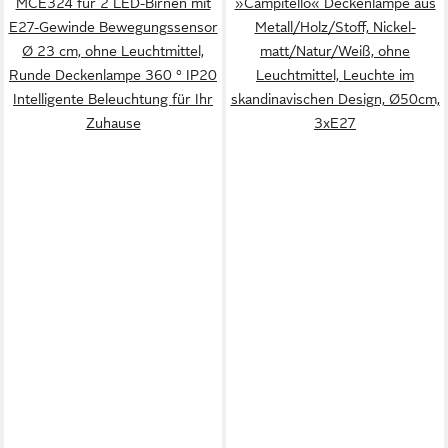
MCE324 für 2 LED-Birnen mit
»Campitello« Deckenlampe aus
E27-Gewinde Bewegungssensor
Metall/Holz/Stoff, Nickel-
Ø 23 cm, ohne Leuchtmittel,
matt/Natur/Weiß, ohne
Runde Deckenlampe 360 ° IP20
Leuchtmittel, Leuchte im
Intelligente Beleuchtung für Ihr
skandinavischen Design, Ø50cm,
Zuhause
3xE27