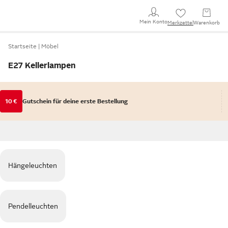
Mein Konto
Merkzettel
Warenkorb
Startseite
Möbel
E27 Kellerlampen
10 €
Gutschein für deine erste Bestellung
Hängeleuchten
Pendelleuchten