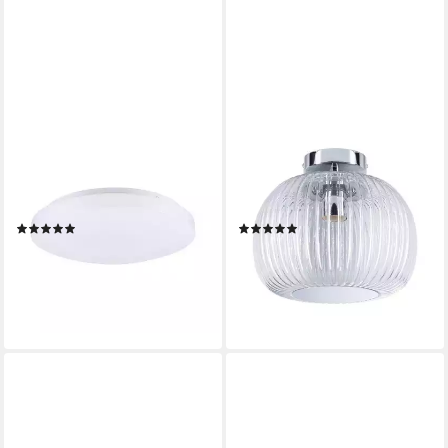
PAULMANN
PAULMANN
Deckenleuchte Axin IP44 E27
Deckenleuchte Ruya IP44
230V max. 2x18W Weiß,
E27 230V max. 60W Glas,
ohne Leuchtmittel, dimmbar
ohne Leuchtmittel
(1)
(1)
ab 44,34 €
76,02 €
UVP
55,99 €
UVP
99,99 €
-21%
-24%
lieferbar - in 2-3 Werktagen bei dir
lieferbar - in 2-3 Werktagen bei dir