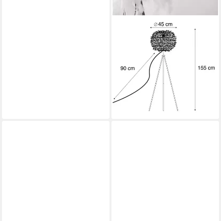
QAZQA
Stehlampe Feather, ohne
Leuchtmittel, Warmweiß,
QAZQA Stehlampe, e27,
Weiß, Stahl, Modern
100,90 €
UVP
159,00 €
-37%
lieferbar - in 4-5 Werktagen bei dir