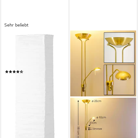
Sehr beliebt
BRILLIANT
Stehlampe Nerva, ohne
Leuchtmittel, 145cm Höhe,
E14 max. 40W,
Metall/Reispapier,
(80)
Fußschalter
ab 28,50 €
UVP
55,99 €
-49%
lieferbar - in 3-4 Werktagen bei dir