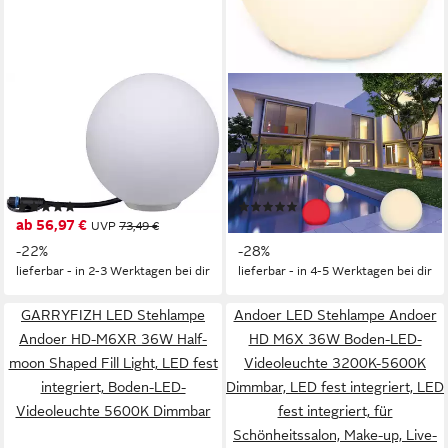
PAULMANN
OTTO HOME
LED Kugelleuchte Plug &
LED Solarleuchte Ollira, LED-
Shine, Plug & Shine, LED fest
Solar Kugelleuchte Ø 40 cm,
integriert, Warmweiß, LED-
RGB, Tageslichtsensor, LED
Modul, IP67 3000K 24V
fest integriert, Warmweiß,
(8)
(3)
RGB, mit Erdspieß
ab 56,97 €
64,99 €
UVP
73,49 €
UVP
89,99 €
-22%
-28%
lieferbar - in 2-3 Werktagen bei dir
lieferbar - in 4-5 Werktagen bei dir
GARRYFIZH LED Stehlampe
Andoer LED Stehlampe Andoer
Andoer HD-M6XR 36W Half-
HD M6X 36W Boden-LED-
moon Shaped Fill Light, LED fest
Videoleuchte 3200K-5600K
integriert, Boden-LED-
Dimmbar, LED fest integriert, LED
Videoleuchte 5600K Dimmbar
fest integriert, für
Schönheitssalon, Make-up, Live-