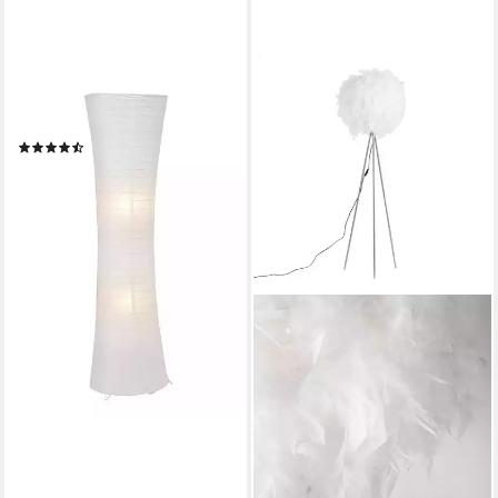
BRILLIANT
Stehlampe Becca, ohne
Leuchtmittel, Stehlampe weiß
(3)
ab 28,48 €
UVP
65,99 €
-57%
lieferbar - in 3-4 Werktagen bei dir