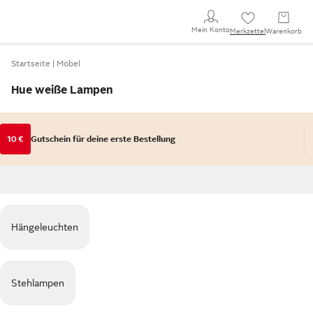
Mein Konto
Merkzettel
Warenkorb
Startseite
Möbel
Hue weiße Lampen
10 €
Gutschein für deine erste Bestellung
Hängeleuchten
Stehlampen