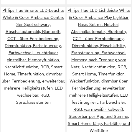
Philips Hue Smarte LED-Leuchte
Philips Hue LED Lichtleiste White
White & Color Ambiance Centris
& Color Ambiance Play Lightbar
3er Spot schwarz,
Basis-Set mit Netzteil,
Abschaltautomatik, Bluetooth,
Abschaltautomatik, Bluetooth,
CCT - über Fernbedienung,
CCT - über Fernbedienung,
Dimmfunktion, Farbsteuerung,
Dimmfunktion, Einschlafhilfe,
Farbwechsel, Leuchtdauer
Farbsteuerung, Farbwechsel,
einstellbar, Memoryfunktion,
Memory, nach Trennung vom
Nachtlichtfunktion, RGB, Smart
Netz, Nachtlichtfunktion, RGB,
Home, Timerfunktion, dimmbar
Smart Home, Timerfunktion,
über Fernbedienung, erweiterbar,
Weckerfunktion, dimmbar über
mehrere Helligkeitsstufen, LED
Fernbedienung, erweiterbar,
wechselbar, RGB,
mehrere Helligkeitsstufen, LED
Sprachassistenten
fest integriert, Farbwechsler,
RGB, warmweiß - kaltweiß,
Steuerbar per App und Stimme,
Smart Home fähig, Farbfähig und
Weißtöne