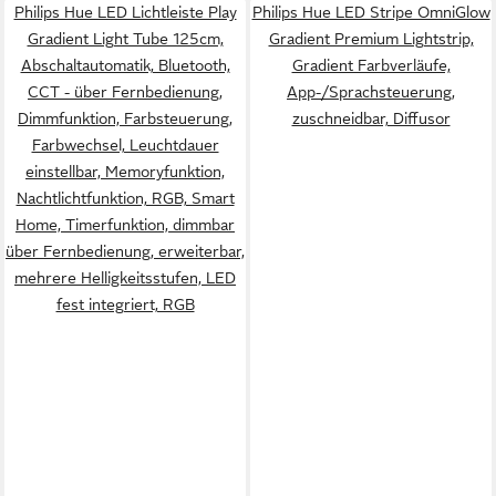
Philips Hue LED Lichtleiste Play
Philips Hue LED Stripe OmniGlow
Weckerfunktion, dimmbar
Gradient Light Tube 125cm,
Gradient Premium Lightstrip,
über Fernbedienung,
Abschaltautomatik, Bluetooth,
Gradient Farbverläufe,
erweiterbar, mehrere
CCT - über Fernbedienung,
App-/Sprachsteuerung,
Helligkeitsstufen, LED fest
Dimmfunktion, Farbsteuerung,
zuschneidbar, Diffusor
integriert, Farbwechsler, RGB,
Farbwechsel, Leuchtdauer
warmweiß - kaltweiß,
einstellbar, Memoryfunktion,
Steuerbar per App und
Nachtlichtfunktion, RGB, Smart
Stimme, Smart Home fähig,
Home, Timerfunktion, dimmbar
Farbfähig und Weißtöne
über Fernbedienung, erweiterbar,
mehrere Helligkeitsstufen, LED
fest integriert, RGB