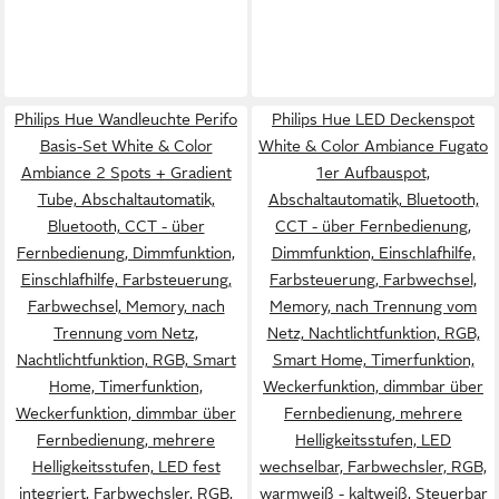
Philips Hue Wandleuchte Perifo
Philips Hue LED Deckenspot
Basis-Set White & Color
White & Color Ambiance Fugato
Ambiance 2 Spots + Gradient
1er Aufbauspot,
Tube, Abschaltautomatik,
Abschaltautomatik, Bluetooth,
Bluetooth, CCT - über
CCT - über Fernbedienung,
Fernbedienung, Dimmfunktion,
Dimmfunktion, Einschlafhilfe,
Einschlafhilfe, Farbsteuerung,
Farbsteuerung, Farbwechsel,
Farbwechsel, Memory, nach
Memory, nach Trennung vom
Trennung vom Netz,
Netz, Nachtlichtfunktion, RGB,
Nachtlichtfunktion, RGB, Smart
Smart Home, Timerfunktion,
Home, Timerfunktion,
Weckerfunktion, dimmbar über
Weckerfunktion, dimmbar über
Fernbedienung, mehrere
Fernbedienung, mehrere
Helligkeitsstufen, LED
Helligkeitsstufen, LED fest
wechselbar, Farbwechsler, RGB,
integriert, Farbwechsler, RGB,
warmweiß - kaltweiß, Steuerbar