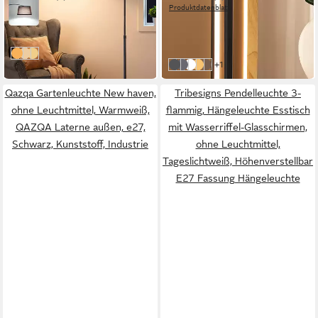
64,99 €
Produktdatenblatt
UVP
89,99 €
29,99 €
UVP
57,99 €
-28%
-48%
in 5-6 Werktagen bei dir
in 4-5 Werktagen bei dir
Schwarz + Braun
Schwarz + Beige
Gold + Beige
weitere Farben:
+1
Schwarz-Naturfarbe Metallfuß
Schwarz-Walnussfarbe
Schwarz-Gold
Schwarz-Naturfarbe
Schwarz-Silber
Qazqa Gartenleuchte New haven,
Tribesigns Pendelleuchte 3-
ohne Leuchtmittel, Warmweiß,
flammig, Hängeleuchte Esstisch
QAZQA Laterne außen, e27,
mit Wasserriffel-Glasschirmen,
Schwarz, Kunststoff, Industrie
ohne Leuchtmittel,
Tageslichtweiß, Höhenverstellbar
E27 Fassung Hängeleuchte