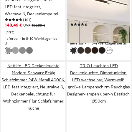
LED fest integriert,
moderne Kristall
Warmweiß, Deckenlampe mit
Deckenlampe 12/24W, LED
(101)
Produktdatenblatt
Switch Dimmer
fest integriert, ohne Kristalle
(22)
148,49 €
UVP
193,99 €
12W 61.5*7*4.8cm für
21,99 €
UVP
49,99 €
-23%
Wohnzimmer Flur
-56%
lieferbar - in 8-10 Werktagen bei
Schlafzimmer
dir
lieferbar - in 3-4 Werktagen bei dir
+13
Nettlife LED Deckenleuchte
TRIO Leuchten LED
Modern Schwarz Eckig
Deckenleuchte, Dimmfunktion,
Schlafzimmer 24W Metall 4000K,
LED wechselbar, Warmweiß,
LED fest integriert, Neutralweiß,
groß-e Lampenschirm Rauchglas
Deckenbeleuchtung für
Designer-lampen über-n Esstisch,
Wohnzimmer Flur Schlafzimmer
Ø50cm
Küche