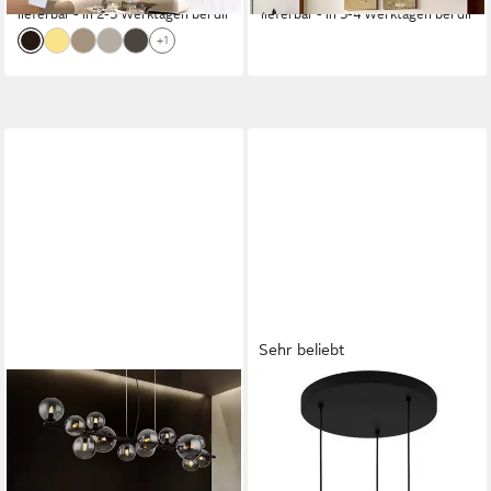
lieferbar - in 2-3 Werktagen bei dir
lieferbar - in 3-4 Werktagen bei dir
+1
Sehr beliebt
GLOBO LIGHTING
EGLO
LED Pendelleuchte,
Pendelleuchte ARISCANI,
Leuchtmittel inklusive,
ohne Leuchtmittel, Lampe für
Warmweiß, LED
Esstisch, Hängeleuchte,