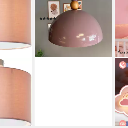
Moderne Lampe, ohne Leuchtmittel,
E27, Dimmbar, Einstellbare
(6)
Kabellänge
42,10 €
UVP
49,90 €
-16%
lieferbar - in 2-3 Werktagen bei dir
+17
Fast 
RRB
, ohne
LED 
ampe mit Stoff
Deck
öhe 32 cm
Deck
APP,
82,9
-31%
en bei dir
liefe