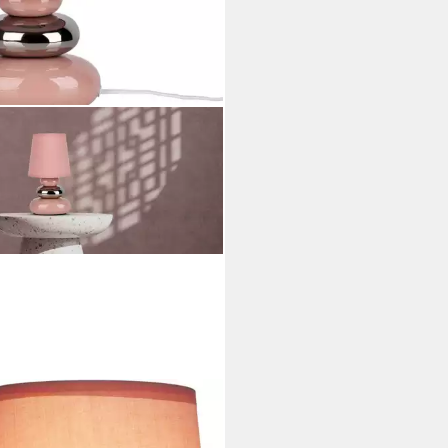
E
hleuchte Stoney, ohne
htmittel, mit Keramikfuß und