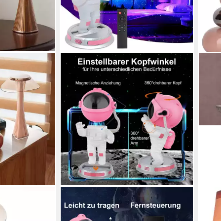
ROSNEK
NÄV
 Dimmbar
LED Nachtlicht Upgraded, Timer,
Tisc
igkeitsstufen
LED-Sternenhimmel für Baby Kinder
Leuc