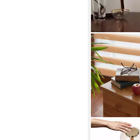
NETTLIFE
LED Nachttischlampe
Modern USB mit 3 Hell