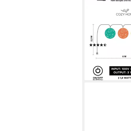
COZY HOME
LED-Lichterkette Cotto
Strombetrieben, 20 L
Warmweiße LED-Cotton
Hausbett Bunt Deko
(15)
24,99 €
UVP
34,95 €
-28%
lieferbar - in 4-5 Werktag