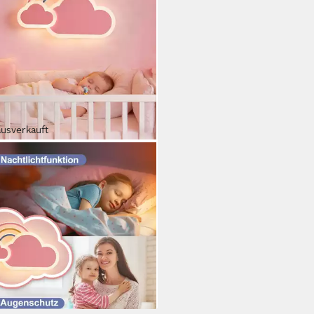
ausverkauft
EST
Deckenleuchte LED Kinder
enlampe Wolken Regenbogen
enleuchte, mit Fernbedienung &
 Nachtlicht Funktion
9 €
UVP
119,99 €
rbar - in 5-6 Werktagen bei dir