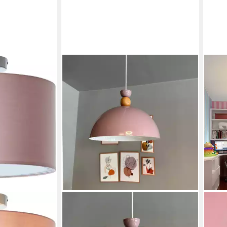
BAMYUM
Pendelleuchte Pendelleuchte Yimpi
Hängelampe Industrial Ø30 cm, E27,