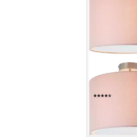
OTTO HOME
Deckenleuchte Stellan
Leuchtmittel, Deckenl
- Schirm, Ø 40 cm, H
(272)
64,99 €
UVP
109,99 €
-41%
lieferbar - in 2-4 Werktag