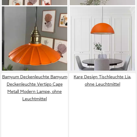
BAMYUM
BAMYUM
Pendelleuchte Pendelleuchte
Pendelleuchte Bamyum
Risso Metall Ø25cm, Modern
Pendelleuchte Groß I Lipeo I
Hängelampe, ohne
Ø50 cm Hängelampe Modern
Leuchtmittel
Lampe, ohne Leuchtmittel
50,90 €
94,20 €
lieferbar - in 3-4 Werktagen bei dir
lieferbar - in 3-4 Werktagen bei dir
+5
+1
Bamyum Deckenleuchte Bamyum
Kare Design Tischleuchte Lia,
Deckenleuchte Vertigo Cage
ohne Leuchtmittel
Metall Modern Lampe, ohne
Leuchtmittel