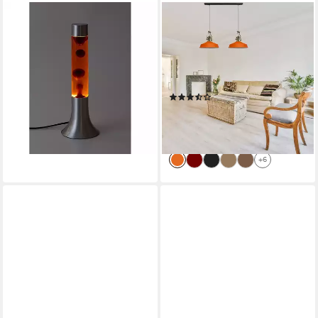
RABALUX
BAMYUM
LED Lavalampe Poppilol 25W
Pendelleuchte Asletl
LED dekorative Lavalampe,
Hängelampe aus Metall 2
3000 K, orange
Flammige, E27, Vintage
40,25 €
Lampe, ohne Leuchtmittel
lieferbar - in 2-3 Werktagen bei dir
(2)
112,00 €
UVP
179,20 €
-38%
lieferbar - in 3-4 Werktagen bei dir
+6