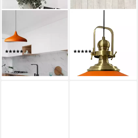
BAMYUM
BAMYUM
Pendelleuchte Bamyum
Pendelleuchte Bamyum
Pendelleuchte Durchmesser
Pendelleuchte I Aslet l Ø41
35 cm E27 Metall Moderne
cm E27 Metall Vintage Lampe,
Lampe, ohne Leuchtmittel
ohne Leuchtmittel
(16)
(16)
49,20 €
79,90 €
lieferbar - in 3-4 Werktagen bei dir
lieferbar - in 3-4 Werktagen bei dir
+11
+5