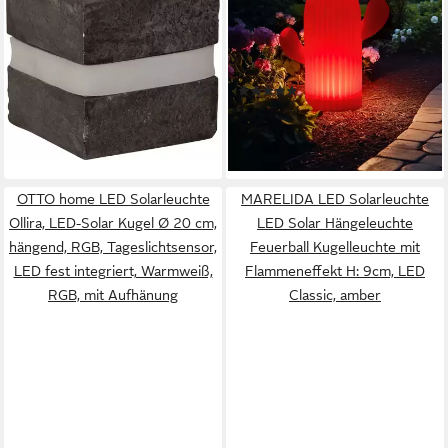
Dekoration Stonecube,
Solar Kaktus, RGB,
Tageslichtsensor, LED fest
Tageslichtsensor, LED fest
integriert, Warmweiß, 2er-Set
integriert, Warmweiß, RGB,
(4)
ab 16,91 €
Solar-Leuchtsteine,
UVP
25,90 €
mit Erdspieß und
36,49 €
UVP
44,99 €
Steinoptik,
-35%
Fernbedienung
-19%
lieferbar - in 6-8 Werktagen bei dir
Dämmerungssensor
lieferbar - in 5-6 Werktagen bei dir
OTTO home LED Solarleuchte
MARELIDA LED Solarleuchte
Ollira, LED-Solar Kugel Ø 20 cm,
LED Solar Hängeleuchte
hängend, RGB, Tageslichtsensor,
Feuerball Kugelleuchte mit
LED fest integriert, Warmweiß,
Flammeneffekt H: 9cm, LED
RGB, mit Aufhänung
Classic, amber