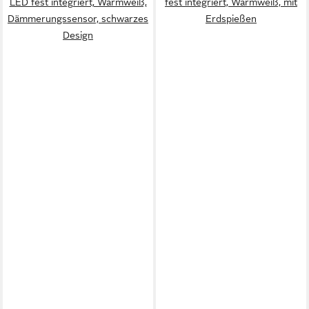
LED fest integriert, Warmweiß,
fest integriert, Warmweiß, mit
Dämmerungssensor, schwarzes
Erdspießen
Design