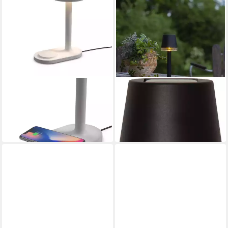
EVA SOLO
STAR TRADING
Tischleuchte Emendo Cloud
LED Solarleuchte Solar
ab 236,85 €
Dekoration Parvus
UVP
299,95 €
13,90 €
-21%
in 6-8 Werktagen bei dir
in 3-4 Werktagen bei dir