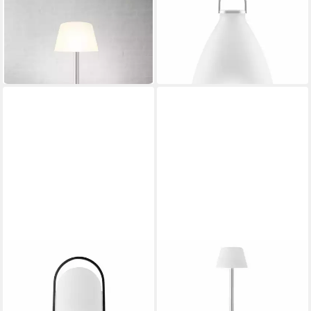
Gartenleuchte SunLight
LED Solarleuchte SunLight
Lounge 50.5 cm
Bell L
147,12 €
ab 132,22 €
UVP
149,95 €
in 2-3 Werktagen bei dir
-12%
in 3-4 Werktagen bei dir