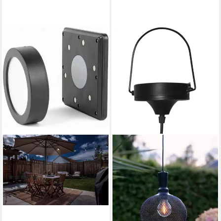
LUXFORM
Gartenleuchte Luxform
Umbrella Light Camden
(1)
40,99 €
in 4-5 Werktagen bei dir