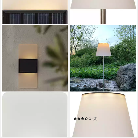
Fast ausverkauft
STAR TRADING
STAR TRADING
LED Solarleuchte Solar-
LED Solarleuchte Solarlampe
Wandleuchte Wandy Frost
Solini
15,20 €
UVP
16,90 €
(2)
ab 18,90 €
-10%
in 2-3 Werktagen bei dir
in 6-8 Werktagen bei dir