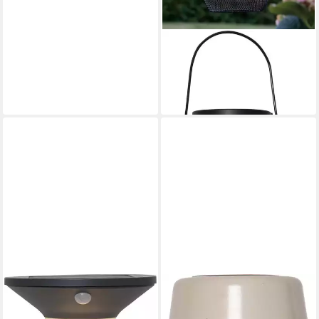
STAR TRADING
LED Solarleuchte Solarlampe
Sunlight
45,89 €
in 9-11 Werktagen bei dir