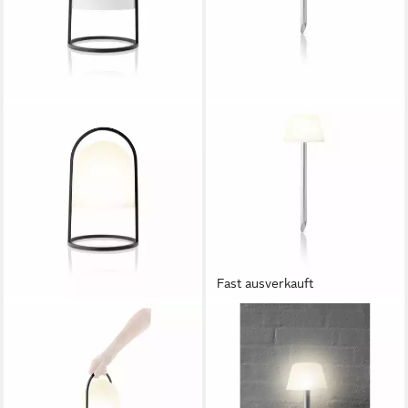
Fast ausverkauft
EVA SOLO
EVA SOLO
Gartenleuchte Solar H 30 cm
Gartenleuchte SunLight mit
92,15 €
Erdspieß 16.2 cm
in 2-3 Werktagen bei dir
62,41 €
UVP
69,95 €
-11%