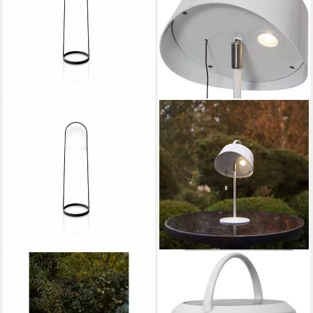
EVA SOLO
STAR TRADING
LED Solarleuchte SunLight
LED Solarleuchte Solarlampe
100 cm
Cervia
ab 291,10 €
ab 30,89 €