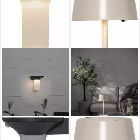
STAR TRADING
STAR TRADING
LED Solarleuchte Solar-
LED Solarleuchte Solarlampe
Wandleuchte Valta
Solei