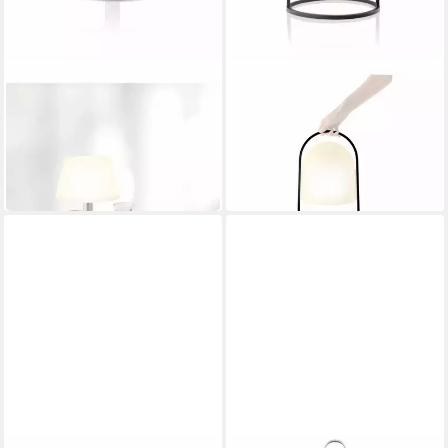
EVA SOLO
EVA SOLO
Gartenleuchte SunLight
Gartenleuchte Solar H 43 cm
150,45 €
Lounge 24.5 cm
UVP
169,95 €
108,81 €
UVP
119,95 €
-11%
-9%
in 2-3 Werktagen bei dir
in 2-3 Werktagen bei dir