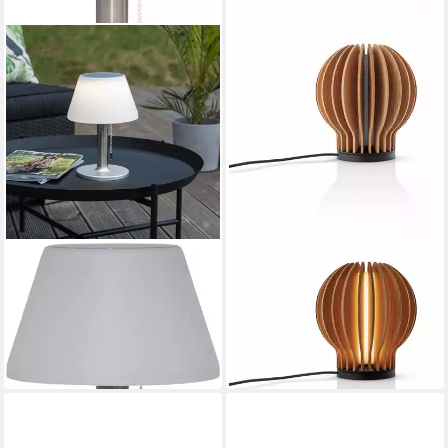
STAR TRADING
EVA SOLO
LED Solarleuchte Solarlampe
LED Tischleuchte Radiant
Solia
Rund Oak
ab 41,09 €
192,65 €
UVP
259,95 €
in 4-5 Werktagen bei dir
-26%
in 2-3 Werktagen bei dir