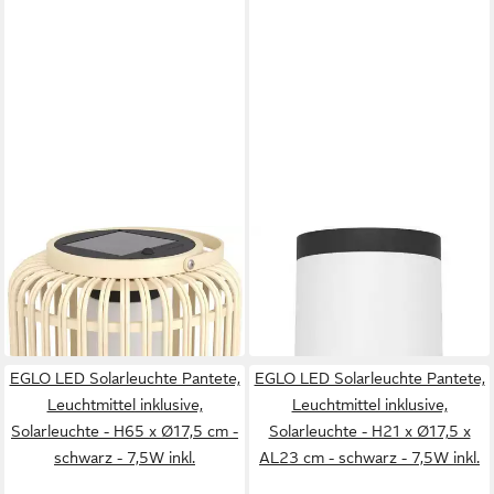
EGLO
EGLO
Tischleuchte Marliano
LED Solarleuchte Pantete
Tischlampe, Solarlampe
Solarleuchte, Außenlampe
64,90 €
69,90 €
Boho, Windlicht, Rattan,
mit Erdspieß, Stehlampe
in 5-6 Werktagen bei dir
in 5-6 Werktagen bei dir
IP44, Lampe
außen, IP44
EGLO LED Solarleuchte Pantete,
EGLO LED Solarleuchte Pantete,
Leuchtmittel inklusive,
Leuchtmittel inklusive,
Solarleuchte - H65 x Ø17,5 cm -
Solarleuchte - H21 x Ø17,5 x
schwarz - 7,5W inkl.
AL23 cm - schwarz - 7,5W inkl.