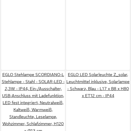
EGLO Stehlampe SCORDIANO-L
EGLO LED Solarleuchte Z_solar,
Stehlampe - Stahl - SOLAR-LED -
Leuchtmittel inklusive, Solarlampe
2,3W - IP44, Ein-/Ausschalter,
- Schwarz, Blau - L17 x B8 x H80
USB-Anschluss mit Ladefunktion,
x ET12 cm - IP44
LED fest integriert, Neutralweiß,
Kaltweiß, Warmweiß,
Standleuchte, Leselampe,
Wohzimmer, Schlafzimmer, H120
x Ø13 cm