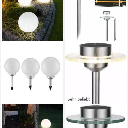
Sehr beliebt
ETC-SHOP
PAULMANN
LED Kugelleuchte, LED-
LED Gartenleuchte Solarspieß
Leuchtmittel fest verbaut,
Ufo IP44 LED 1x0,2W