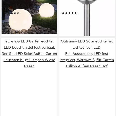
Warmweiß, 3er Set LED
Edelstahl/Klar Edelstahl/Glas,
Außen Solar Kugel Leuchten
LED fest integriert,
(13)
(62)
Garten Beleuchtung Rasen-
Warmweiß, LED-Modul
52,95 €
ab 31,29 €
UVP
37,49 €
lieferbar - in 3-4 Werktagen bei dir
-17%
lieferbar - in 2-3 Werktagen bei dir
etc-shop LED Gartenleuchte,
Outsunny LED Solarleuchte mit
LED-Leuchtmittel fest verbaut,
Lichtsensor, LED,
3er-Set LED Solar Außen Garten
Ein-,Ausschalter, LED fest
Leuchten Kugel Lampen Wiese
integriert, Warmweiß, für Garten
Rasen
Balkon Außen Rasen Hof