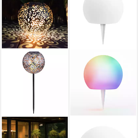
GLOBO LIGHTING
OTTO HOME
LED Außen-Stehlampe, LED-
LED Solarleuchte LED Solar
Leuchtmittel fest verbaut,
Kugel ILLORA, Ø 15cm, RGB