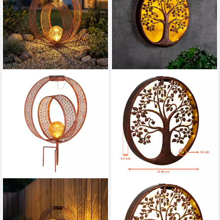
GLOBO LIGHTING
SPETEBO
LED Solarleuchte, LED-
LED Solarleuchte LED Solar
Leuchtmittel fest verbaut,
Wanddeko BAUM antik