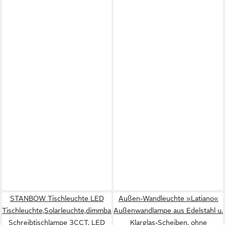
STANBOW Tischleuchte LED
Außen-Wandleuchte »Latiano«
Tischleuchte,Solarleuchte,dimmbare
Außenwandlampe aus Edelstahl u.
Schreibtischlampe 3CCT, LED
Klarglas-Scheiben, ohne