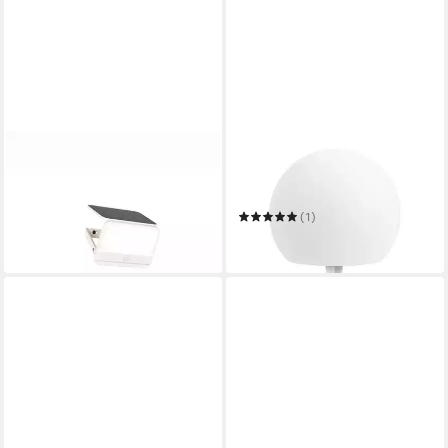
REALITY LEUCHTEN
OTTO HOME
LED Außen-Wandleuchte
LED Solarleuchte LED Solar
49,96 €
Kugel ILLORA, Ø 15cm, RGB
in 9-11 Werktagen bei dir
+ Warmweiss
(1)
17,49 €
in 4-5 Werktagen bei dir