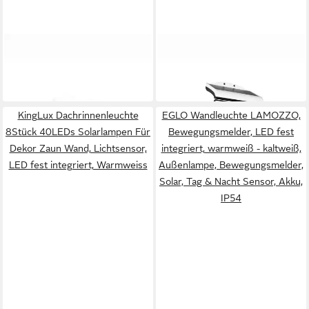
REALITY LEUCHTEN
REALITY LEUCHTEN
Außen-Wandleuchte
LED Solarleuchte
71,99 €
66,99 €
in 9-11 Werktagen bei dir
in 9-11 Werktagen bei dir
KingLux Dachrinnenleuchte
EGLO Wandleuchte LAMOZZO,
8Stück 40LEDs Solarlampen Für
Bewegungsmelder, LED fest
Dekor Zaun Wand, Lichtsensor,
integriert, warmweiß - kaltweiß,
LED fest integriert, Warmweiss
Außenlampe, Bewegungsmelder,
Solar, Tag & Nacht Sensor, Akku,
IP54