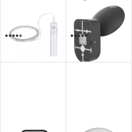
PAULMANN
MACLEAN
LED Stripe LED Strip 1m 2W
LED Wandleuchte MCE367,
156lm/m 3000K, 1-flammig,
LED-Wandlampe mit PIR-
batteriebetrieben
Bewegungssensor 15W
(4)
(2)
ab 14,73 €
20,25 €
UVP
45,00 €
lieferbar - in 2-3 Werktagen bei dir
-55%
lieferbar - in 2-3 Werktagen bei dir