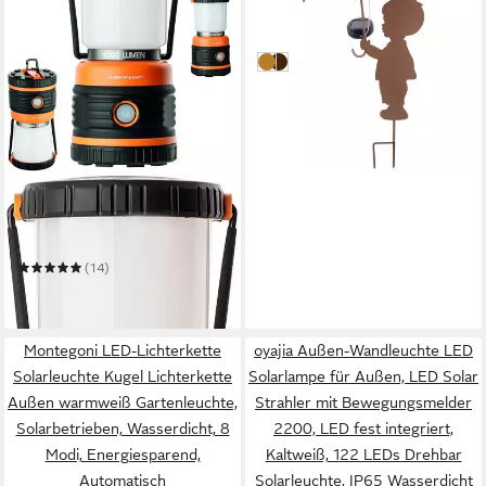
Junge mit Regenschirm,
25,99 €
LEDs, Solarpanel,
in 2-3 Werktagen bei dir
Lichtsensor
Rostfarbe-Form: Junge
Rostfarbe-Form: Mädchen
DUNLOP
LED Gartenleuchte
Campingleuchte Dunlop LED
OUTDOOR
(14)
17,97 €
in 2-3 Werktagen bei dir
Montegoni LED-Lichterkette
oyajia Außen-Wandleuchte LED
Solarleuchte Kugel Lichterkette
Solarlampe für Außen, LED Solar
Außen warmweiß Gartenleuchte,
Strahler mit Bewegungsmelder
Solarbetrieben, Wasserdicht, 8
2200, LED fest integriert,
Modi, Energiesparend,
‎Kaltweiß, 122 LEDs Drehbar
Automatisch
Solarleuchte, IP65 Wasserdicht