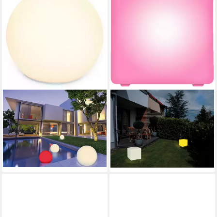
OTTO HOME
OTTO HOME
LED Solarleuchte Ollira, LED-
LED Solarleuchte Eellin, LED-
Solar Kugelleuchte Ø 40 cm
Solar Würfelleuchte 30 cm
(3)
(1)
63,99 €
54,49 €
UVP
89,99 €
UVP
69,99 €
-29%
-22%
in 5-6 Werktagen bei dir
in 4-5 Werktagen bei dir