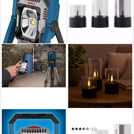
BOSCH PROFESSIONAL
BRILLIANT
Baustrahler »GLI 18V-2200
Außen-Tischleuchte Bougie
C« aus dem 18V-Sortiment
(23)