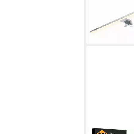
Lichtlauf Effekt
Produktdatenblatt
104,90 €
lieferbar - in 2-3 Werktag