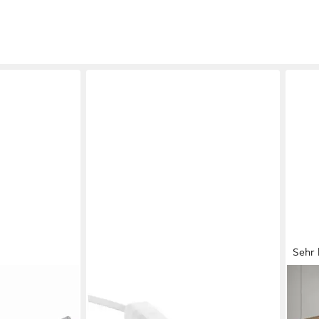
Sehr 
SEBSON
ANY
unning Light
Aufbauleuchte LED Unterbauleuchte
LED 
lleuchte mit
30cm, 4W, 300lm, neutralweiß,
Schr