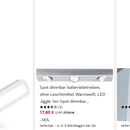
PAULMANN
PAU
kabellos Akku
Unterschrankleuchte LED Jiggle 3er-
LED 
Spot dimmbar batteriebetrieben,
Sch
Einzelpack
ohne Leuchtmittel, Warmweiß, LED
25lm
ert,
Jiggle 3er-Spot dimmbar
inte
(2)
5x2 cm,
batteriebetrieben
17,80 €
16,5
UVP
27,99 €
t, Küche,
en bei dir
-36%
-10%
lieferbar - in 2-3 Werktagen bei dir
liefe