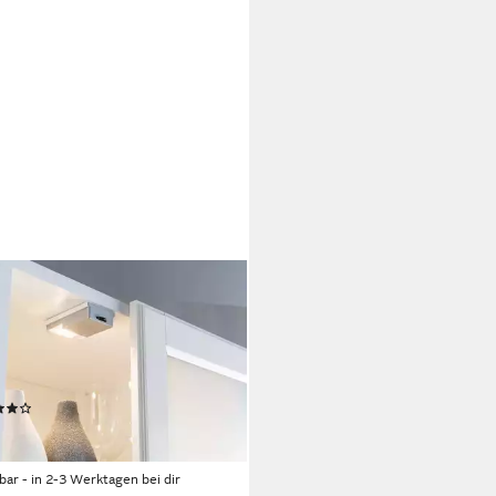
LMANN
Unterbauleuchte
rankleuchte SnapLED 53x95mm
 2700K Silber, LED fest
griert, Warmweiß
(5)
8 €
UVP
18,49 €
rbar - in 2-3 Werktagen bei dir