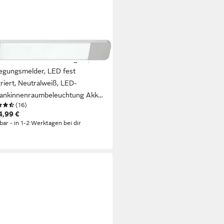
LIANT
rschrankleuchte Underglow,
gungsmelder, LED fest
griert, Neutralweiß, LED-
ankinnenraumbeleuchtung Akku,
(16)
ltlich in 25 cm/40 cm/60 cm
4,99 €
rbar - in 1-2 Werktagen bei dir