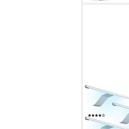
KALB
Aufbauleuchte LED Au
340x170 mm Schrank
silbergrau flach 4W
(1)
49,90 €
UVP
59,90 €
-17%