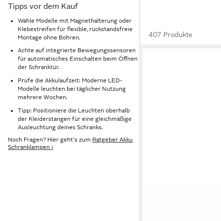
Tipps vor dem Kauf
Wähle Modelle mit Magnethalterung oder
Klebestreifen für flexible, rückstandsfreie
407 Produkte
Montage ohne Bohren.
Achte auf integrierte Bewegungssensoren
für automatisches Einschalten beim Öffnen
der Schranktür.
Prüfe die Akkulaufzeit: Moderne LED-
Modelle leuchten bei täglicher Nutzung
mehrere Wochen.
Tipp: Positioniere die Leuchten oberhalb
der Kleiderstangen für eine gleichmäßige
Ausleuchtung deines Schranks.
Noch Fragen? Hier geht's zum
Ratgeber Akku
Schranklampen ›
KALB
LED Spiegelleuchte R
LED Badleuchte Spiege