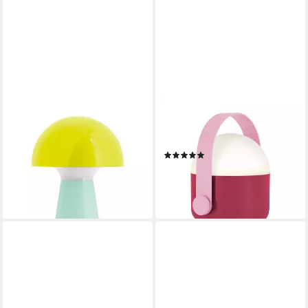
REMEMBER
REMEMBER
LED Tischleuchte, Remember
LED Tischleuchte, Remember
Tischleuchte Bobbi - Yellow
Leuchte OLE in Berry
(1)
34,90 €
34,90 €
lieferbar in 3 Wochen
lieferbar in 3 Wochen
+1