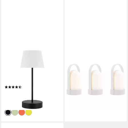
REMEMBER
REMEMBER
LED Tischleuchte OSCAR;
LED Tischleuchte URI
LED-Leuchte für Innen und
Piccolos Pure, 3er Set, LED
Außen mit Dimmfunktion;
fest integriert, warmweiß
49,90 €
Kabellos, LED fest integriert,
lieferbar - in 2-3 Werktagen bei dir
(4)
Warmweiß
ab 45,90 €
59,90 €
-23%
lieferbar - in 2-3 Werktagen bei dir