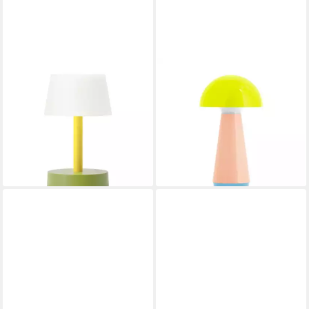
REMEMBER
REMEMBER
LED Tischleuchte, Remember
LED Tischleuchte, Remember
LED Tischleuchte FRITZ -
Tischleuchte BOB in Lime
49,90 €
Flora
lieferbar - in 3-4 Werktagen bei dir
39,90 €
lieferbar in 3 Wochen