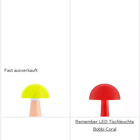
Fast ausverkauft
REMEMBER
REMEMBER
LED Tischleuchte Bob Lime
LED Tischleuchte Mini Filou
49,90 €
Rot
lieferbar - in 2-3 Werktagen bei dir
31,90 €
lieferbar - in 2-3 Werktagen bei dir
Remember LED Tischleuchte
Bobbi Coral