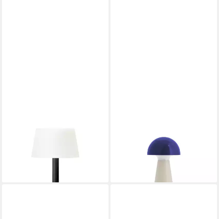
REMEMBER
REMEMBER
LED Tischleuchte Fritz Pure
LED Tischleuchte Bobbi Blau
33,90 €
31,99 €
UVP
39,90 €
lieferbar - in 2-3 Werktagen bei dir
-15%
lieferbar - in 2-3 Werktagen bei dir