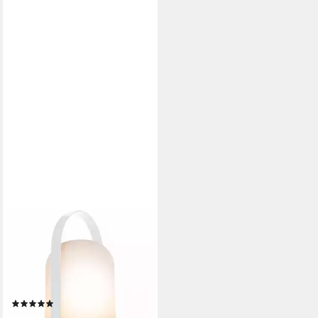
REMEMBER
LED Tischleuchte URI; LED-
Laterne mit Tragebügel &
Dimmfunktion; Kabellos, LED
fest integriert, Warmweiß
(1)
39,90 €