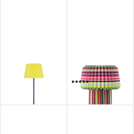
REMEMBER
REMEMBER
LED Tischleuchte, Remember
Dekolicht, Remember
Tischleuchte Oscar - Midnight
Papierleuchte - Modell Loops
(2)
59,90 €
39,90 €
lieferbar - in 3-4 Werktagen bei dir
lieferbar - in 3-4 Werktagen bei dir