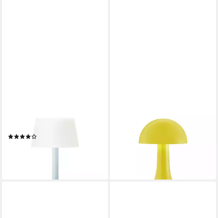
REMEMBER
REMEMBER
LED Tischleuchte Fritz Sky
LED Tischleuchte Mini Filou
(1)
Gelb
33,90 €
UVP
39,90 €
31,90 €
-15%
lieferbar - in 2-3 Werktagen bei dir
lieferbar - in 2-3 Werktagen bei dir