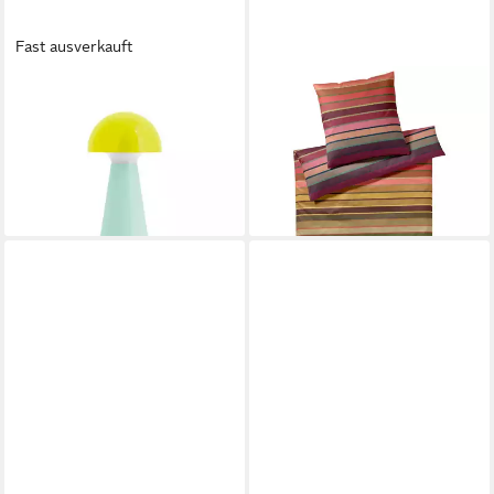
Fast ausverkauft
REMEMBER
REMEMBER
LED Tischleuchte Bobbi Gelb
Bettwäsche Ascona,
31,99 €
Baumwolle, 2 teilig, mit
lieferbar - in 2-3 Werktagen bei dir
Reißverschluss
99,90 €
lieferbar - in 2-3 Werktagen bei dir