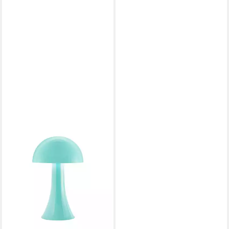
REMEMBER
LED Tischleuchte Mini Filou
Blau
31,90 €
lieferbar - in 2-3 Werktagen bei dir