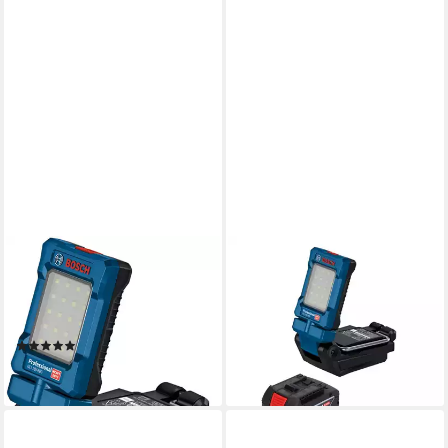
BOSCH PROFESSIONAL
BOSCH PROFESSIONAL
LED Arbeitsleuchte »GLI 18V-
Baustrahler GLI 18V-800
800«, ohne Akku, ohne
Professional Akku Leuchte 18
Ladegerät
V 800 lm + 1x Akku 5,0 Ah
(2)
177,13 €
91,12 €
lieferbar - in 2-3 Werktagen bei dir
lieferbar - in 2-3 Werktagen bei dir