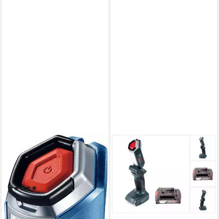
BOSCH PROFESSIONAL
BOSCH PROFESSIONAL
LED Arbeitsleuchte GLI 12V-
Baustrahler GLI 18V-300
300, LED fest integriert, 12 V,
Akku LED Lampe 18V 300lm
300 lm, ohne Akku
+ 1x 2,0Ah Akku - ohne
(10)
Ladegerät
60,72 €
116,33 €
lieferbar - in 2-3 Werktagen bei dir
lieferbar - in 2-3 Werktagen bei dir