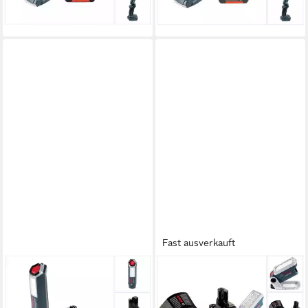
lieferbar - in 2-3 Werktagen bei dir
162,21 €
lieferbar - in 2-3 Werktagen bei dir
Fast ausverkauft
BOSCH PROFESSIONAL
BOSCH PROFESSIONAL
Baustrahler GLI 12V-300
Baustrahler Akku Lampe GLI
Akku Lampe + 1x GBA 12V
12V-330 DeciLED + 2 x 6,0