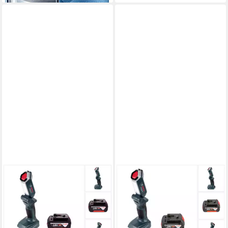
BOSCH PROFESSIONAL
BOSCH PROFESSIONAL
Baustrahler GLI 18V-300
Baustrahler GLI 18V-300
Akku Lampe + 1x GBA 18 V
Akku LED Lampe 18V 300lm
4,0 Ah Akku - ohne Ladegerät
+ 1x 5,0Ah Akku - ohne
149,10 €
Ladegerät