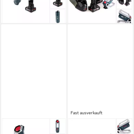
6,0 Ah Akku - ohne Ladegerät
Ah Akku + Ladegerät
112,74 €
260,05 €
lieferbar - in 2-3 Werktagen bei dir
lieferbar - in 2-3 Werktagen bei dir
Fast ausverkauft
BOSCH PROFESSIONAL
BOSCH PROFESSIONAL
Baustrahler GLI 12V-300
Baustrahler Akku Lampe GLI