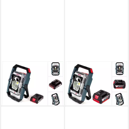
BOSCH PROFESSIONAL
BOSCH PROFESSIONAL
Baustrahler GLI 18V-2200 C
Baustrahler GLI 18V-2200 C
Akku Lampe 18V 2200lm
Akku Lampe 18V 2200lm
Bluetooth (0601446501) + 1x
Bluetooth (0601446501) + 1x
194,39 €
240,27 €
lieferbar - in 2-3 Werktagen bei dir
lieferbar - in 2-3 Werktagen bei dir