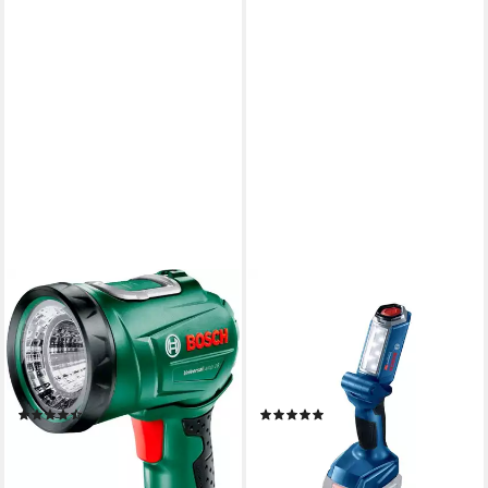
BOSCH HOME & GARDEN
BOSCH PROFESSIONAL
LED Arbeitsleuchte
LED Arbeitsleuchte GLI 18V-
UniversalLamp 18, LED fest
300, LED fest integriert, 18 V,
integriert, ohne Akku und
300 lm, ohne Akku und
Ladegerät
Ladegerät
(52)
(6)
20,99 €
53,82 €
UVP
33,99 €
UVP
83,30 €
nur bis Dienstag
-35%
-38%
lieferbar - in 2-3 Werktagen bei dir