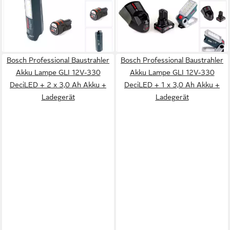
Akku Lampe + 1x GBA 12 V
12V-330 DeciLED + 1x 6,0 Ah
3,0 Ah Akku - ohne Ladegerät
Akku + Ladegerät
84,88 €
187,96 €
lieferbar - in 2-3 Werktagen bei dir
lieferbar - in 2-3 Werktagen bei dir
Bosch Professional Baustrahler
Bosch Professional Baustrahler
Akku Lampe GLI 12V-330
Akku Lampe GLI 12V-330
DeciLED + 2 x 3,0 Ah Akku +
DeciLED + 1 x 3,0 Ah Akku +
Ladegerät
Ladegerät