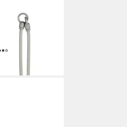
O HOME
Solarleuchte Ollira, LED-Solar
l Ø 20 cm, hängend, RGB,
slichtsensor, LED fest integriert,
weiß, RGB, mit Aufhänung
(5)
9 €
UVP
34,99 €
%
rbar - in 5-6 Werktagen bei dir