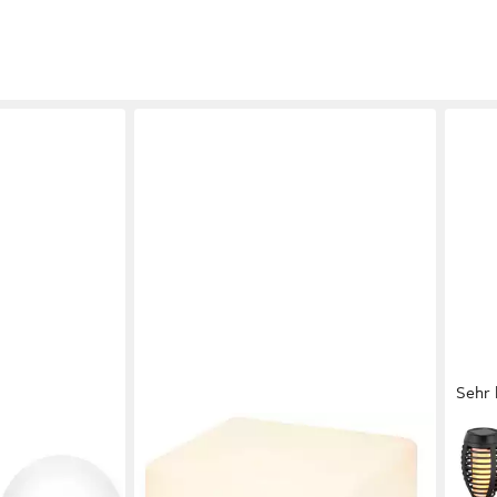
Sehr 
OTTO HOME
NÄV
a, LED-Solar
LED Solarleuchte Eellin, LED-Solar
LED 
m + Ø 40 cm,
Würfelleuchte 30 cm, RGB,
Tage