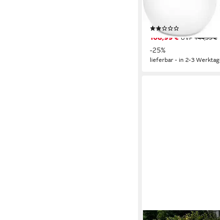
RGB, Tageslichtsensor
integriert, Warmweiß,
(4)
Erdspießen
108,99 €
UVP
144,99 €
-25%
lieferbar - in 2-3 Werktag