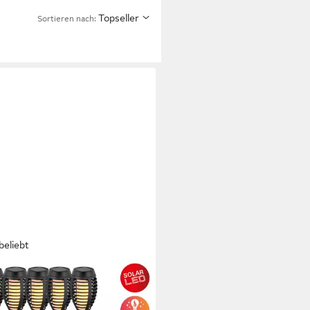
Topseller
Sortieren nach:
beliebt
E
Solarleuchte Fanilo,
slichtsensor, LED fest integriert,