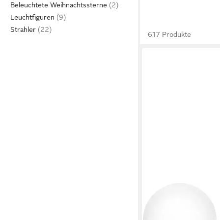
Beleuchtete Weihnachtssterne
Leuchtfiguren
Strahler
617 Produkte
OTTO HOME
LED Solarleuchte Ollir
Kugelleuchten Ø 30 c