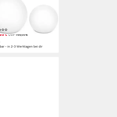
O HOME
Solarleuchte Ollira, LED-Solar
lleuchten Ø 30 cm + Ø 40 cm,
 Tageslichtsensor, LED fest
griert, Warmweiß, RGB, mit
(4)
pießen
99 €
UVP
144,99 €
%
rbar - in 2-3 Werktagen bei dir