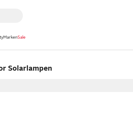
ty
Marken
Sale
or Solarlampen