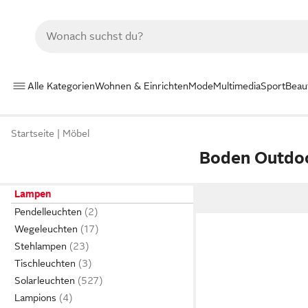
Alle Kategorien
Wohnen & Einrichten
Mode
Multimedia
Sport
Beau
Startseite
Möbel
Boden Outdo
Lampen
Pendelleuchten
Wegeleuchten
Stehlampen
Tischleuchten
Solarleuchten
Lampions