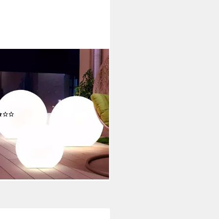
-SHOP
Gartenleuchte, LED-
htmittel fest verbaut, 3er Set
Solar Außen Leuchten Balkon
uchtung Garten Deko Steck
(20)
0 €
rbar - in 2-3 Werktagen bei dir