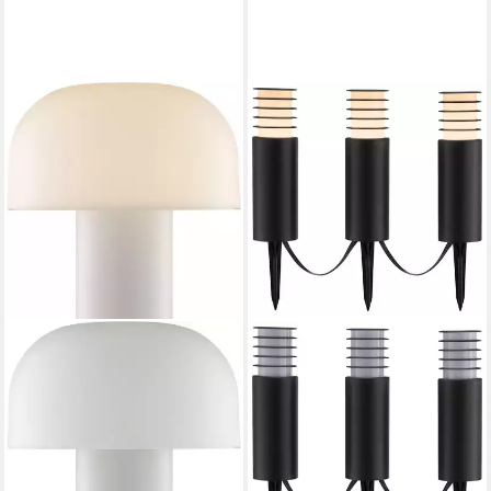
Leuchtmittel wechselbar, App
/ Sprachsteuerung Alexa,
‎‎‎‎‎‎‎125x115x90cm, exkl.
Fernbedienung