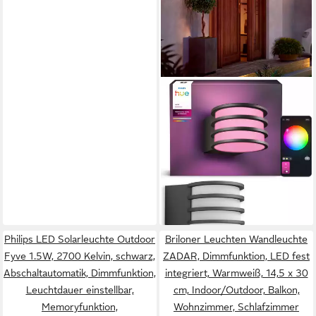
PHILIPS HUE
LED Außen-Wandleuchte
Lucca White & Color
Ambiance, Abschaltautomatik,
Bluetooth, CCT - über
89,99 €
Fernbedienung, Dimmer,
UVP
99,99 €
Dimmfunktion, Einschlafhilfe,
-10%
lieferbar - in 2-3 Werktagen bei dir
Farbsteuerung, Farbwechsel,
Memoryfunktion,
Philips LED Solarleuchte Outdoor
Briloner Leuchten Wandleuchte
Nachtlichtfunktion, RGB,
Fyve 1.5W, 2700 Kelvin, schwarz,
ZADAR, Dimmfunktion, LED fest
Smart Home,
Abschaltautomatik, Dimmfunktion,
integriert, Warmweiß, 14,5 x 30
Tageslichtsensor,
Leuchtdauer einstellbar,
cm, Indoor/Outdoor, Balkon,
Timerfunktion, dimmbar über
Memoryfunktion,
Wohnzimmer, Schlafzimmer
Fernbedienung, mehrere