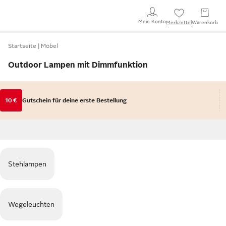
Mein Konto
Merkzettel
Warenkorb
Startseite
Möbel
Outdoor Lampen mit Dimmfunktion
10 €
Gutschein für deine erste Bestellung
Stehlampen
Wegeleuchten