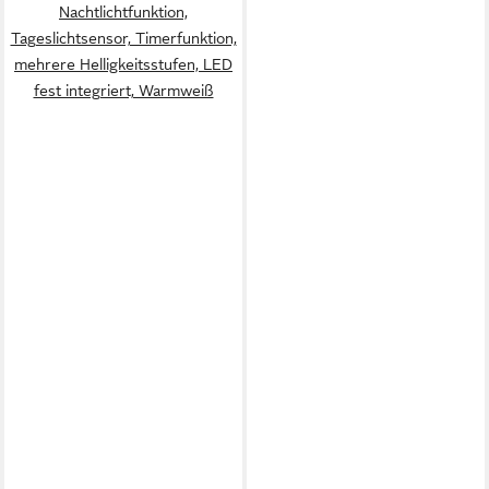
Nachtlichtfunktion,
Helligkeitsstufen, LED fest
Tageslichtsensor, Timerfunktion,
integriert, Farbwechsler,
mehrere Helligkeitsstufen, LED
dimmbar, 1100 Lumen, Smart-
fest integriert, Warmweiß
Home fähig, steuerbar per
App, IP44