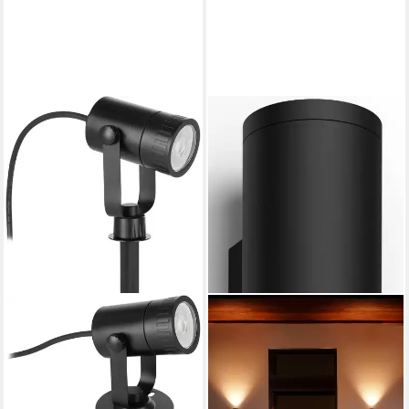
ohne Leuchtmittel,
Leuchtmittel wechselbar, App
/ Sprachsteuerung Alexa,
‎‎112x110x470cm, exkl.
Fernbedienung