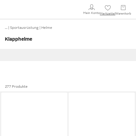
Mein Konto
Merkzettel
Warenkorb
…
Sportausrüstung
Helme
Klapphelme
277 Produkte