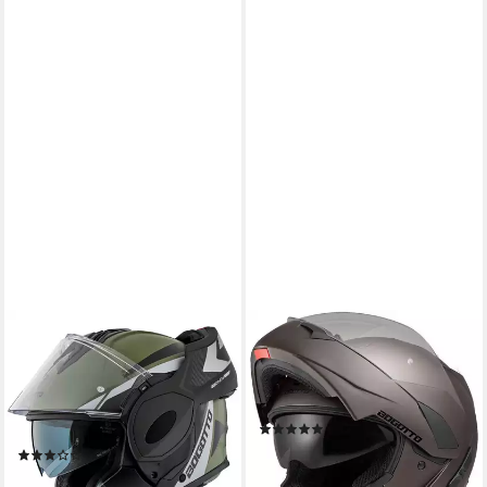
BOGOTTO
BOGOTTO
Motorradhelm FS-X600 Atyr
Motorradhelm V280
Klapphelm, vorbereitet für
Klapphelm, integriertes
Kommunikationssystem,geeignet
Sonnenvisier
(7)
für Brillenträger,v
75,49 €
169,95 €
(2)
195,49 €
329,95 €
-56%