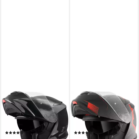
BOGOTTO
BOGOTTO
Motorradhelm H271
Motorradhelm H271 Wayke
Klapphelm, vorbereitet für
Klapphelm, vorbereitet für
Kommunikationssystem,geeignet
Kommunikationssystem,geeignet
für Brillenträger,v
für Brillenträger,v
(9)
(11)
99,99 €
105,49 €
189,95 €
209,95 €