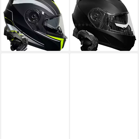
Motorradhelm Klapphelm 160
Motorradhelm Klapphelm
Motorradhelm Helm
RALLOX 160 matt schwarz
Rollerhelm matt schwarz
Helm Rollerhelm S M L XL
(5)
neon grün
69,95 €
(10)
lieferbar - in 3-4 Werktagen bei dir
79,95 €
lieferbar - in 3-4 Werktagen bei dir