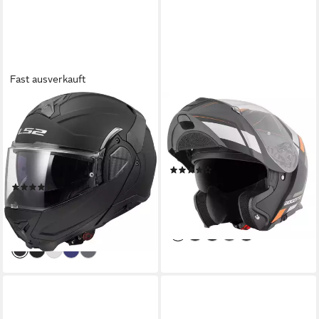
Fast ausverkauft
LS2
BOGOTTO
Motorradhelm FF910 Advant
Motorradhelm FF403 Murata
II Klapphelm, vorbereitet für
Klapphelm, integriertes
Kommunikationssystem,Notfallsystem-
Sonnenvisier
(6)
Polsterung (EQ
84,50 €
159,95 €
(4)
ab 283,48 €
339,00 €
-47%
lieferbar - in 3-4 Werktagen bei dir
-16%
lieferbar - in 3-4 Werktagen bei dir