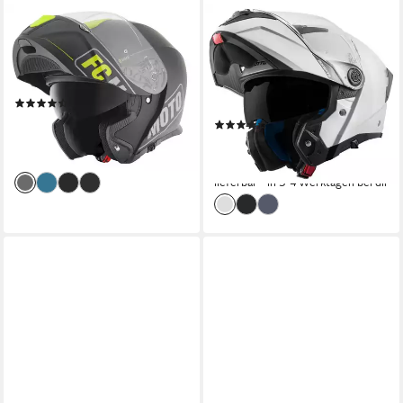
FC-MOTO
BOGOTTO
Motorradhelm Novo Straight
Motorradhelm FF404
Klapphelm, integriertes
Klapphelm, vorbereitet für
Sonnenvisier
Kommunikationssystem,vorberei
(10)
für Pinlockschei
75,49 €
149,95 €
(2)
115,49 €
-50%
199,95 €
lieferbar - in 3-4 Werktagen bei dir
-42%
lieferbar - in 3-4 Werktagen bei dir