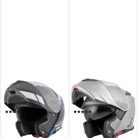
BOGOTTO
BOGOTTO
Motorradhelm FF403 Murata
Motorradhelm V271 Motorrad
Klapphelm, integriertes
Klapphelm, integriertes
Sonnenvisier
Sonnenvisier
(6)
(9)
84,50 €
75,49 €
159,95 €
149,90 €
-47%
-50%
lieferbar - in 3-4 Werktagen bei dir
lieferbar - in 3-4 Werktagen bei dir