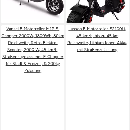
71,10 €
mtl. in 48 Raten
78,36 €
mtl. in 48 Raten
-34%
-33%
lieferbar in 2 Wochen
lieferbar in 2 Wochen
Vankel E-Motorroller M1P E-
Luxxon E-Motorroller E2100Li,
Chopper 2000W, 1800Wh, 80km
45 km/h, bis zu 45 km
Reichweite, Retro-Elektro-
Reichweite, Lithium-Ionen-Akku,
Scooter, 2000 W, 45 km/h,
mit Straßenzulassung
Straßenzugelassener E-Chopper
für Stadt & Freizeit, & 200kg
Zuladung