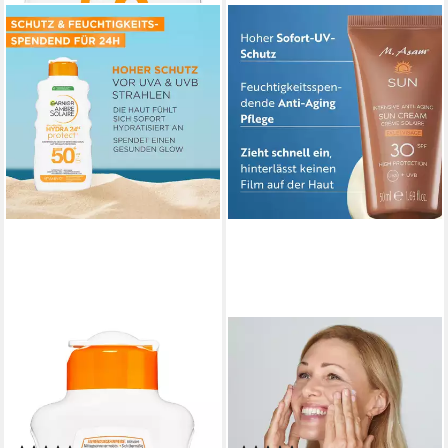
GARNIER
ASAMBEAUTY
Sonnenschutzmilch AMBRE
Sonnenschutzcreme M. Asam
SOLAIRE HYDRA 24H
SUN Intensive Anti-Aging
PROTECT+
Sonnencreme Gesicht LSF 30
SONNENSCHUTZ-MILCH LSF
(50 ml)