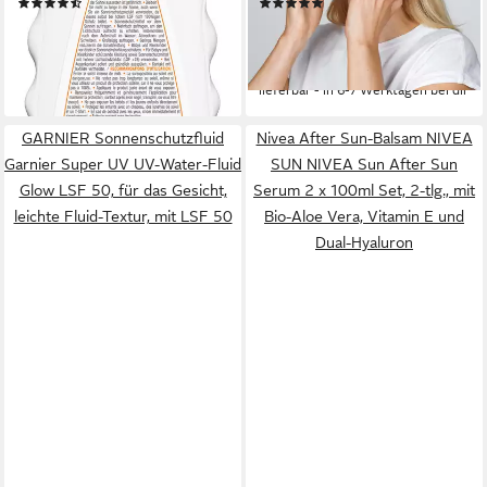
(2)
(1)
50+, Spray-Textur, schnell
8,99 €
33,90 €
UVP
39,90 €
einziehend, wasserfeste
(51,37 €/ 1 l)
(678,00 €/ 1 l)
Formel, mit Vitamin C
lieferbar - in 2-3 Werktagen bei dir
-15%
lieferbar - in 6-7 Werktagen bei dir
GARNIER Sonnenschutzfluid
Nivea After Sun-Balsam NIVEA
Garnier Super UV UV-Water-Fluid
SUN NIVEA Sun After Sun
Glow LSF 50, für das Gesicht,
Serum 2 x 100ml Set, 2-tlg., mit
leichte Fluid-Textur, mit LSF 50
Bio-Aloe Vera, Vitamin E und
Dual-Hyaluron