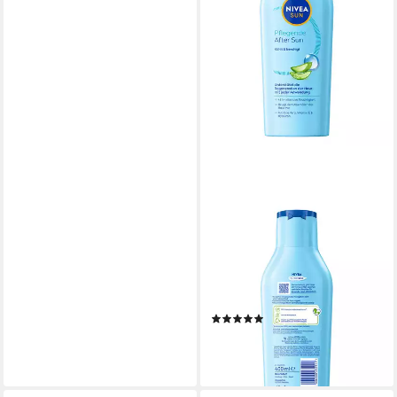
NIVEA SUN
After Sun-Lotion 2 x 400ml
48h+ Feuchtigkeit Kühlend
Hyaluron, 2-tlg., mit Bio-Aloe
Vera, Vitamin E und Hyaluron
(1)
15,98 €
(19,98 €/ 1 l)
lieferbar - in 2-3 Werktagen bei dir