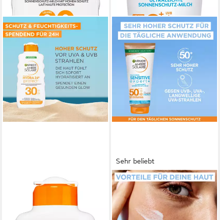
Sehr beliebt
GARNIER
GARNIER
Sonnenschutzmilch AMBRE
Sonnenschutzmilch AMBRE
SOLAIRE HYDRA PROTECT+
SOLAIRE SENSITVE
24H SONNENSCHUTZ-
EXPERT+ LSF50+, für