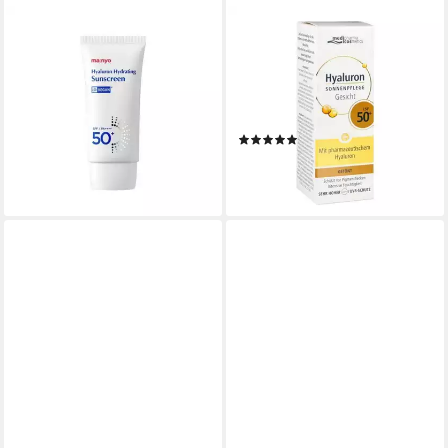
MANYO
DR. THEISS NATURWAREN GMBH
Sonnenschutzcreme ma:nyo,
Sonnenschutzcreme
Hyaluron hydrating Sunscreen
HYALURON SONNENPFLEGE
- 50 ml
Gesicht Creme LSF 50+
20,55 €
getönt, 50 ml
(411,00 €/ 1 l)
(1)
lieferbar - in 3-4 Werktagen bei dir
23,69 €
(473,80 €/ 1 l)
lieferbar - in 3-4 Werktagen bei dir