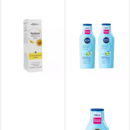
DR. THEISS NATURWAREN GMBH
Sonnenschutzcreme
HYALURON SONNENPFLEGE
Körper Creme LSF 50+, 150
ml, mit Hyaluron
23,69 €
(157,93 €/ 1 l)
lieferbar - in 3-4 Werktagen bei dir