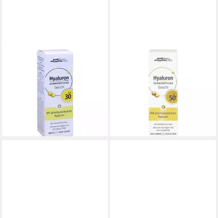
DR. THEISS NATURWAREN GMBH
DR. THEISS NATURWAREN GMBH
Sonnenschutzcreme
Sonnenschutzcreme
HYALURON SONNENPFLEGE
HYALURON SONNENPFLEGE
Gesicht Creme LSF 30, 50 ml
Gesicht Creme LSF 50+, 50
23,69 €
ml
(473,80 €/ 1 l)
23,49 €
lieferbar - in 3-4 Werktagen bei dir
(469,80 €/ 1 l)
lieferbar - in 3-4 Werktagen bei dir