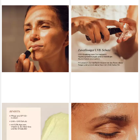
JUNGLÜCK
JUNGLÜCK
Sonnenschutzpflege Hyaluron
Sonnenschutzcreme
Lippenbalsam - SPF 50+, mit
Sonnenfluid SPF 50 - Gesicht,
Bio Aloe Vera, 1-tlg., Schenkt
Schutz vor UVB & UVA, 1-tlg.,
dir leichte Pflege und schützt
Leichte organische