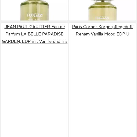
128,11 €
109,28 €
(1.281,10 €/ 1 l)
(2.185,60 €/ 1 l)
lieferbar in 2 Wochen
lieferbar in 2 Wochen
JEAN PAUL GAULTIER Eau de
Paris Corner Körperpflegeduft
Parfum LA BELLE PARADISE
Reham Vanilla Mood EDP U
GARDEN, EDP mit Vanille und Iris