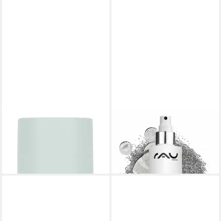
BYROKKO
RAU COSMETICS
Körperpflegeduft Body Mist
Gesichts- und Körperspray
Vanilla Delight Frag
Silver Face & Body Spray
17,99 €
38,87 €
in 3-4 Werktagen bei dir
(194,35 €/ 1 l)
in 2-3 Werktagen bei dir