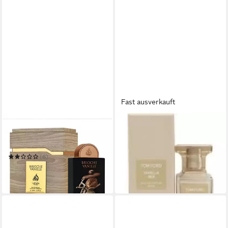
Fast ausverkauft
LATTAFA
TOM FORD
Eau de Parfum Brioche
Körperpflegeduft Vanilla Sex
Vanille
- EDP - Inhalt:
ab 196,11 €
(6)
(6.537,00 €/ 1 l)
ab 25,25 €
lieferbar in 2 Wochen
(252,50 €/ 1 l)
lieferbar in 3 Wochen