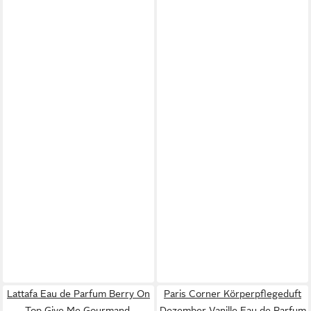
Lattafa Eau de Parfum Berry On
Paris Corner Körperpflegeduft
Top Give Me Gourmand,
Dezember Vanille Eau de Parfum