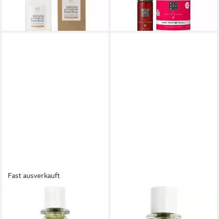
lieferbar in 4 Wochen
-13%
in 2-3 Werktagen bei dir
Fast ausverkauft
FUGAZZI
FUGAZZI
Körperpflegeduft Vanilla
Körperpflegeduft Vanilla
Haze EDP (Unisex)
Haze EDP (Unisex)