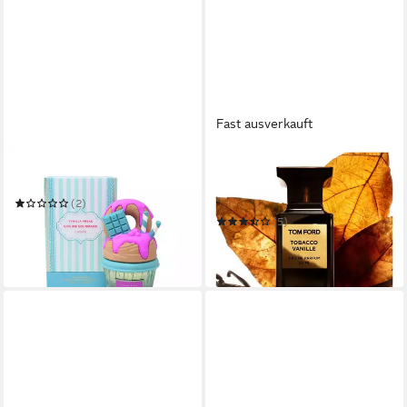
Fast ausverkauft
LATTAFA
TOM FORD
Eau de Parfum Vanilla Freak
Eau de Parfum Tobacco
Vanille
(2)
ab 42,77 €
(5)
(570,27 €/ 1 l)
ab 253,38 €
lieferbar in 3 Wochen
(5.067,60 €/ 1 l)
lieferbar in 2 Wochen