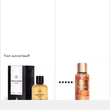
Fast ausverkauft
ALHAMBRA
VICTORIAS SECRET
Körperpflegeduft Montaigne
Körperspray Bare Vanilla
Vanille - EDP - Inhalt:
Body Mist Körperspray 250
34,09 €
ml
(5)
(340,90 €/ 1 l)
29,99 €
lieferbar in 3 Wochen
(119,96 €/ 1 l)
in 4-5 Werktagen bei dir