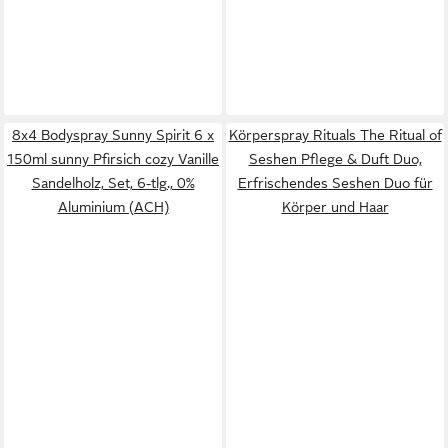
8x4 Bodyspray Sunny Spirit 6 x
Körperspray Rituals The Ritual of
150ml sunny Pfirsich cozy Vanille
Seshen Pflege & Duft Duo,
Sandelholz, Set, 6-tlg., 0%
Erfrischendes Seshen Duo für
Aluminium (ACH)
Körper und Haar