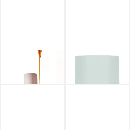
BYROKKO
BYROKKO
Körperpflegeduft Body Mist
Körperpflegeduft Body Mist
Caramel Sunset Fragr 150ml
Vanilla Delight Frag
17,99 €
17,99 €
in 3-4 Werktagen bei dir
in 3-4 Werktagen bei dir