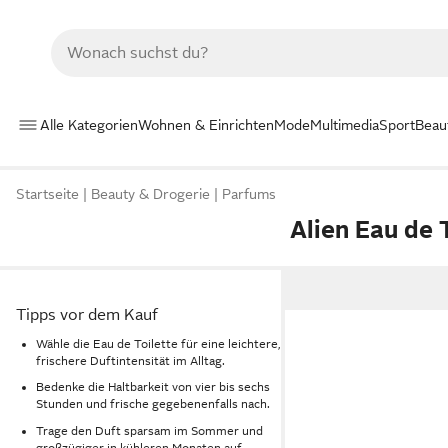
Alle Kategorien
Wohnen & Einrichten
Mode
Multimedia
Sport
Beau
Startseite
Beauty & Drogerie
Parfums
Alien Eau de 
Tipps vor dem Kauf
Wähle die Eau de Toilette für eine leichtere,
frischere Duftintensität im Alltag.
Bedenke die Haltbarkeit von vier bis sechs
Stunden und frische gegebenenfalls nach.
Trage den Duft sparsam im Sommer und
großzügiger in kühleren Monaten auf.