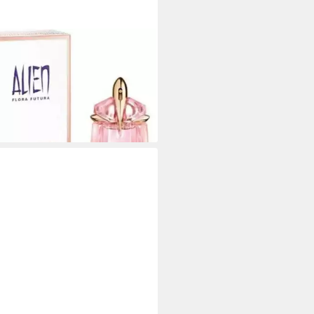
RRY MUGLER
de Parfum Thierry Mugler Alien
a Futura EDT 30 ml, 1-tlg.
00 €
6,67 €/ 1 l)
rbar - in 2-3 Werktagen bei dir