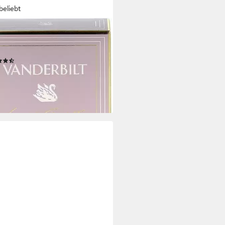
beliebt
ERBILT
de Toilette Gloria, mit würzig
er Note
(502)
,99 €
UVP
45,99 €
 €/ 1 l)
%
rbar - in 1-2 Werktagen bei dir