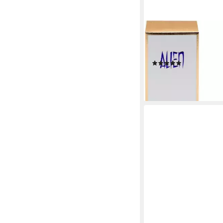
MUGLER
Eau de Parfum Alien, G
Parfüm EDP, Damendu
(562)
ab 47,66 €
(3.177,33 €/ 1 l)
lieferbar - in 9-11 Werkta