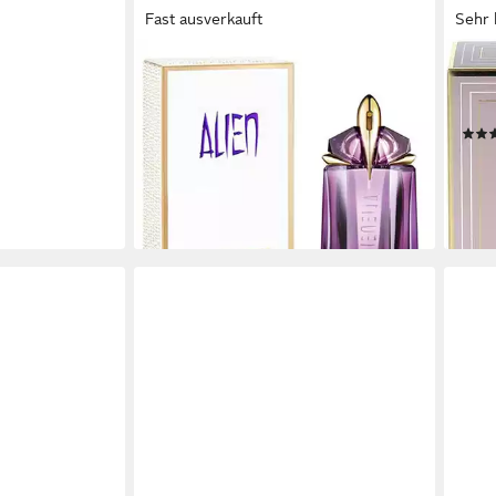
Fast ausverkauft
Sehr 
MUGLER
VAND
Eau de Toilette Thierry Mugler Alien
Eau 
Edt Spray
warm
67,88 €
ab 8
(2.262,67 €/ 1 l)
lieferbar - in 9-11 Werktagen bei dir
(89,90
-80
liefe