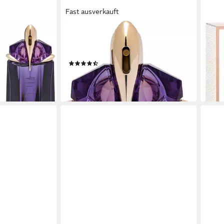
Fast ausverkauft
MUGLER
THIE
lasflakon,
Eau de Toilette Alien, Glasflakon,
Eau 
ft
Parfüm EDT, Damenduft
Flor
(8)
149,
ab 42,99 €
(4.96
(1.433,00 €/ 1 l)
liefe
gen bei dir
lieferbar - in 2-3 Werktagen bei dir