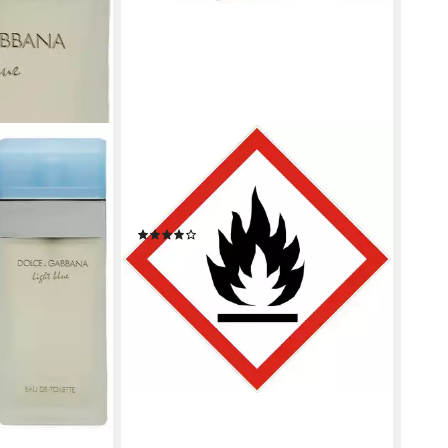
MUGLER
Eau de Toilette Mugler Alien Flora
Futura Eau de Toilette Spray 60 ml
Talisman Bottle
(1)
ab 159,00 €
(2.650,00 €/ 1 l)
lieferbar - in 2-3 Werktagen bei dir