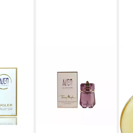
r Alien Mirage
en bei dir