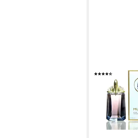
MUGLER
Eau de Toilette Mugle
Eau de Toilette 60 ml
(2)
69,95 €
(116,58 €/ 100 ml)
lieferbar - in 2-3 Werktag