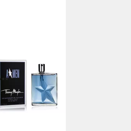
LER
de Toilette AMen, Glasflakon,
üm EDT, Herrenduft
(7)
8,50 €
00 €/ 1 l)
rbar - in 2-3 Werktagen bei dir