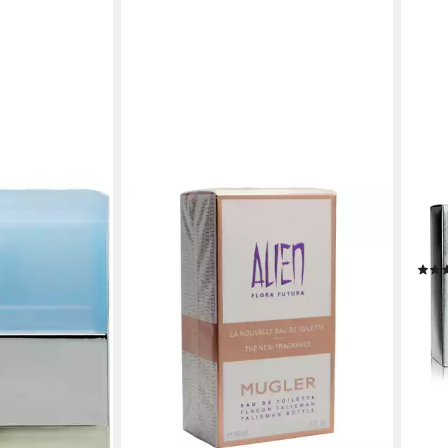
MUG
Eau 
Parf
ab 4
(485,
liefe