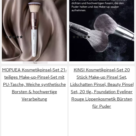
LUVIA COSMETICS
MUTIG
Foundationpinsel PRIME
Kosmetikpinsel-Set Make Up
BUFFER, sanft, dichtes
Pinselset 14tlg. Profi
Pinselhaar, einfach zu
Schminkpinsel Kit, Makeup
reinigen, vegan.
Foundation Brush Lidschatten
(3)
(5)
Pinselset mit PU-Ledertasche
14,99 €
15,69 €
UVP
34,50 €
lieferbar - in 6-8 Werktagen bei dir
-55%
lieferbar - in 3-4 Werktagen bei dir
MOPUEA Kosmetikpinsel-Set 21-
KINSI Kosmetikpinsel-Set 20
teiliges Make-up-Pinsel-Set mit
Stück Make-up Pinsel Set,
PU-Tasche, Weiche synthetische
Lidschatten Pinsel, Beauty Pinsel
Borsten & hochwertige
Set, 20 tlg., Foundation Eyeliner
Verarbeitung
Rouge Lippenkosmetik Bürsten
für Puder