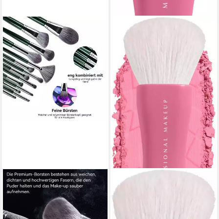
MUTIG
NYX PROFESSIONAL MAKEUP
Kosmetikpinsel-Set Make Up
Puderpinsel BUTTERMELT
Pinselset 14tlg. Profi
BLUSH BRUSH, mit
Schminkpinsel Kit, Makeup
abgeschrägtem Pinselkopf