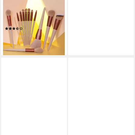
COLOR DESIGN
Kosmetikpinsel-Set Make up
Pinsel Set Schminkpinsel 13er
Set
(2)
9,99 €
13,99 €
-29%
lieferbar - in 4-5 Werktagen bei dir