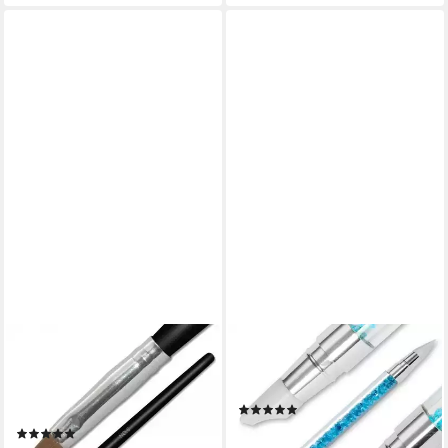
SUN GARDEN NAILS
SUN GARDEN NAILS
Nailart-Pinsel Nail Pinsel
Nailart-Pinsel Silikon Gummi
Katzenzunge Gr. 6 für
Pinsel Nailart Tool
(1)
Acrylnägel oder Gelnägel
7,95 €
UVP
9,94 €
(1)