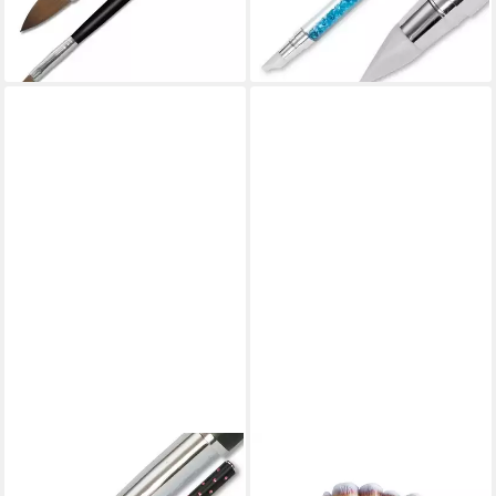
4,99 €
UVP
8,99 €
-20%
lieferbar - in 2-3 Werktagen bei dir
-44%
lieferbar - in 2-3 Werktagen bei dir