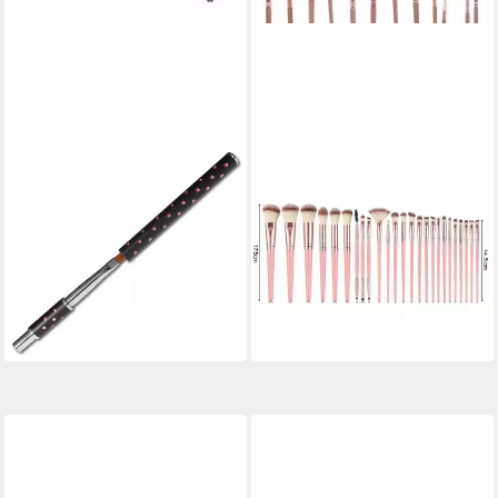
SUN GARDEN NAILS
FANNOU
Nailart-Pinsel Steckpinsel Gr.
Kosmetikpinsel-Set, 25 tlg.,
4 schwarz - Gelpinsel
Schminkpinsel Kit, Makeup
flach/gerade Gr. 4
Foundation Brush Lidschatten
7,95 €
UVP
9,94 €
Pinselset
19,99 €
-20%
UVP
28,00 €
lieferbar - in 2-3 Werktagen bei dir
-29%
lieferbar - in 3-4 Werktagen bei dir