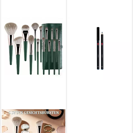
MISS W PRO
Eyelinerpinsel
Langanhaltender Augenstift