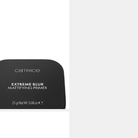
ICE
r Extreme Blur Mattifying
er
 €
UVP
4,99 €
0 €/ 1 kg)
 Werktagen bei dir