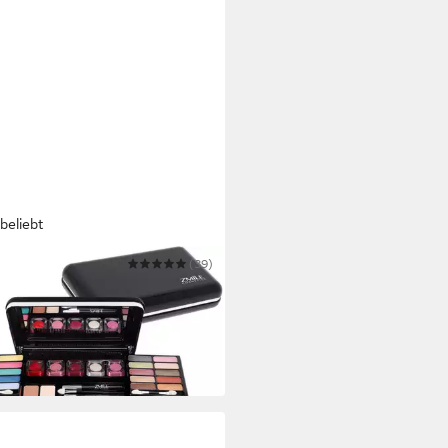
beliebt
E COSMETICS
(39)
etik-Set CLASSIC MAKE-UP
6,99 €
UVP
24,50 €
 Werktagen bei dir