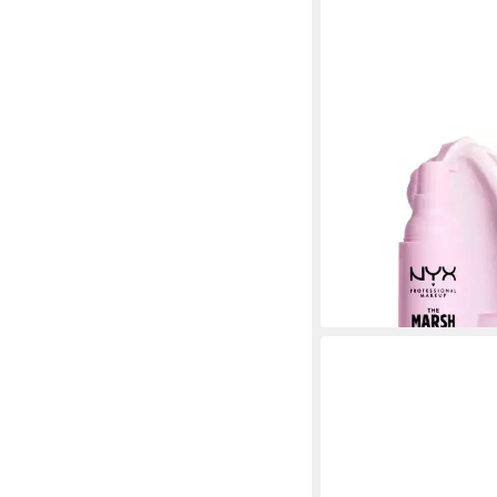
NYX PROFESSIONAL
MAKEUP
Primer THE MARSH
PRIMER
13,99 €
UVP
16,99 €
(466,33 €/ 1 l)
-18%
in 1-2 Werktagen bei dir