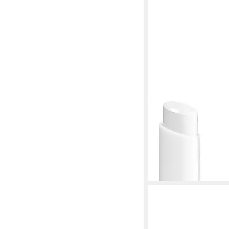
NYX PROFESSIONAL
MAKEUP
Primer PORE FILLER
STICK
7,99 €
(2.663,33 €/ 1 kg)
in 1-2 Werktagen bei dir