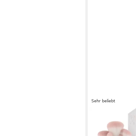
Sehr beliebt
LUVIA COSMETICS
Kosmetikpinsel-Set 
CANDY
39,99 €
UVP
49,90 €