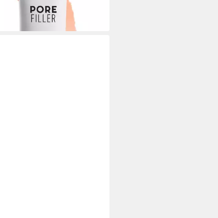
0 €/ 1 l)
 Werktagen bei dir