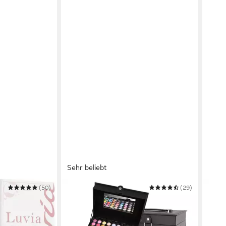
Sehr beliebt
(50)
ZMILE COSMETICS
(29)
NYX 
MAKE
PRIME VEGAN
Kosmetik-Koffer BEAUTY CASE
Prim
BLACK
11,99
ab 28,99 €
UVP
36,50 €