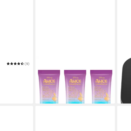
CATRICE
CATR
(9)
Primer Disney Alice in Wonderland
Prime
 TARGETED
Aqua Splash Grip Primer
Prim
12,99 €
3,99
UVP
14,99 €
(144,33 €/ 1 l)
(159,6
-13%
-20%
in 1-2 Werktagen bei dir
in 5-6