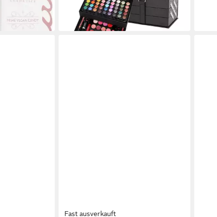
(599,5
-21%
-20%
in 3-4 Werktagen bei dir
in 1-2
Fast ausverkauft