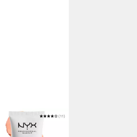
PROFESSIONAL
(11)
UP
er PORE FILLER
 €
UVP
14,99 €