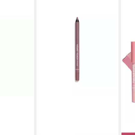
iner, Alle
en bei dir