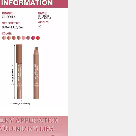
IJIA
ner 2-in-1 Lipliner Stift, wischfest
definierte Lippenkonturen