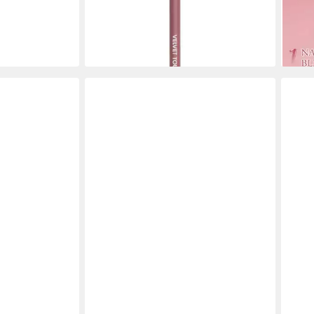
9,99
Rose 1,2 g
liefe
9,24 €
lieferbar in 3 Wochen