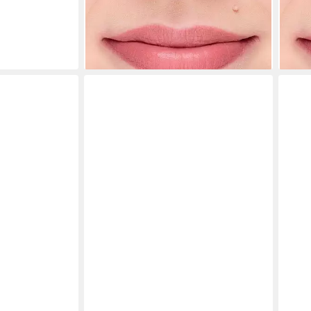
16,90 €
16,9
(8.450,00 €/ 100 g)
(8.45
lieferbar - in 4-5 Werktagen bei dir
liefe
+2