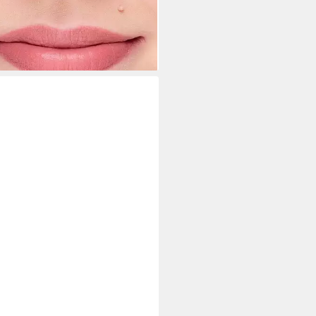
0 €
0,00 €/ 100 g)
rbar - in 4-5 Werktagen bei dir
+2