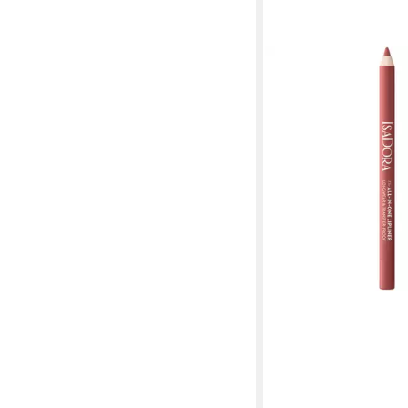
ISADORA
Lipliner All-in-One Lipl
Hauttypen
12,99 €
(12,99 €/ 1 kg)
lieferbar - in 3-4 Werktag
+2