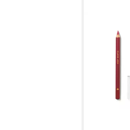
NILENS JORD
Lipliner Lipliner, für 
16,99 €
(16,99 €/ 1 kg)
lieferbar - in 3-4 Werktag