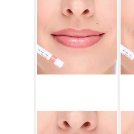
COSLINE COSMETICS
COSL
Lipliner Lippenkonturenstift, cremig,
Lipl
langanhaltend, ohne Anspitzen
lang