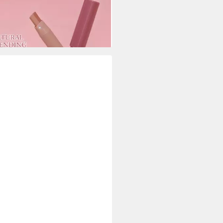
 €
rbar in 3 Wochen
+3