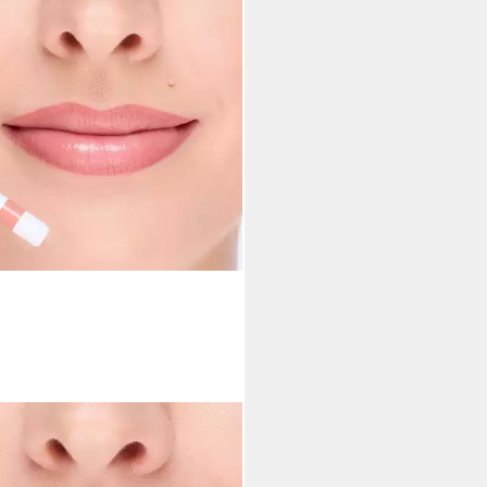
INE COSMETICS
iner Lippenkonturenstift, cremig,
anhaltend, ohne Anspitzen