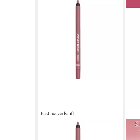
Fast ausverkauft
GOSH
DEBA
Lipliner Velvet Touch Lipliner
Lipli
wasserfester Lipliner 002 Antique
für 