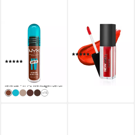
NYX PROFESSIONAL MAKEUP
NEWWELL
Lipgloss LIP IV GLOSS
Lipgloss Lipgloss flüssig Matt
SERUM, gibt den Lippen
24 Stunden Halt, Pflegt und
einen unwiderstehlichen Wet-
schütz gleichzeitig die Lippen
(1)
Look
10,90 €
(3)
(181,67 €/ 100 ml)
ab 9,99 €
UVP
11,99 €
lieferbar - in 2-3 Werktagen bei dir
(1.998,00 €/ 1 l)
+1
-17%
lieferbar - in 1-2 Werktagen bei dir
+15