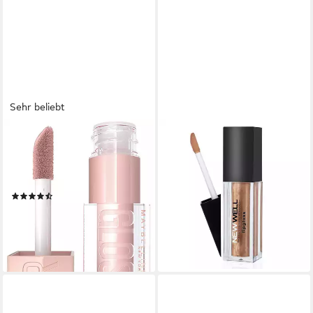
Sehr beliebt
MAYBELLINE NEW YORK
NEWWELL
Lipgloss LIFTER GLOSS LIP
Lipgloss Liquid Lipgloss Shiny,
GLOSS, für gepflegte und
1-tlg.
8,95 €
voller aussehende Lippen
(1.491,67 €/ 1 l)
(246)
lieferbar - in 2-3 Werktagen bei dir
ab 8,99 €
(1.664,81 €/ 1 l)
lieferbar - in 1-2 Werktagen bei dir
+10