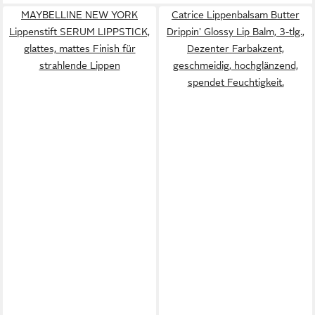
MAYBELLINE NEW YORK
Catrice Lippenbalsam Butter
Lippenstift SERUM LIPPSTICK,
Drippin' Glossy Lip Balm, 3-tlg.,
glattes, mattes Finish für
Dezenter Farbakzent,
strahlende Lippen
geschmeidig, hochglänzend,
spendet Feuchtigkeit.