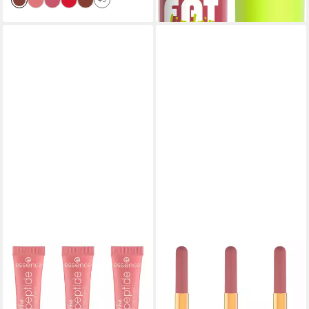
ESSENCE
CATRICE
Lipgloss THE SUPER
Lipgloss Disney Alice in
PEPTIDE GLOSSY LIP
Wonderland 2in1 Lip Liner &
TREATMENT, 3-tlg., mit
Gloss, 3-tlg.