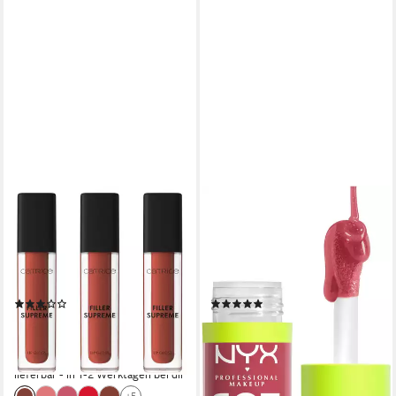
CATRICE
NYX PROFESSIONAL MAKEUP
Lipgloss FILLER SUPREME
Lipgloss FAT OIL LIP DRIP,
LIP GLOSS, 3-tlg., für vollere
mit intensiv-schimmerndem
Lippen und ein glänzendes
Finish, individuell aufbaubare
Finish
Farbe
(1)
(5)
8,99 €
7,99 €
UVP
10,49 €
UVP
8,99 €
(936,46 €/ 1 l)
(1.664,58 €/ 1 l)
-14%
-11%
lieferbar - in 1-2 Werktagen bei dir
lieferbar - in 1-2 Werktagen bei dir
+5
+15