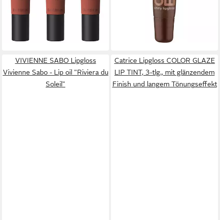
(299,67 €/ 1 l)
-14%
lieferbar - in 1-2 Werktagen bei dir
VIVIENNE SABO Lipgloss
Catrice Lipgloss COLOR GLAZE
Vivienne Sabo - Lip oil "Riviera du
LIP TINT, 3-tlg., mit glänzendem
Soleil"
Finish und langem Tönungseffekt