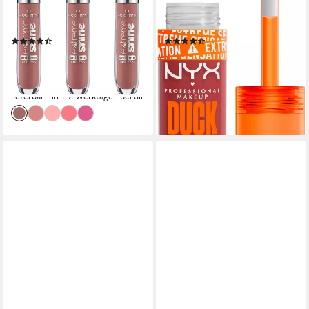
glänzendes Finish mit
Schmollmund-Effekt dank
intensivem Glow
Kollagenpeptiden
(5)
(6)
5,99 €
ab 8,99 €
UVP
6,89 €
UVP
10,99 €
(399,33 €/ 1 l)
(1.284,29 €/ 1 l)
-13%
-18%
lieferbar - in 1-2 Werktagen bei dir
lieferbar - in 1-2 Werktagen bei dir
+4