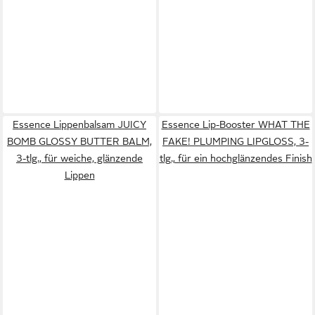
Essence Lippenbalsam JUICY
Essence Lip-Booster WHAT THE
BOMB GLOSSY BUTTER BALM,
FAKE! PLUMPING LIPGLOSS, 3-
3-tlg., für weiche, glänzende
tlg., für ein hochglänzendes Finish
Lippen