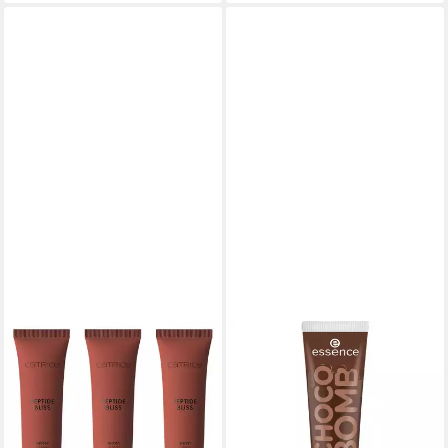
CATRICE
ESSENCE
Lipgloss PEPTIDE BLISS
Lipgloss Lipgloss Choco Bomb
GLOSSY LIP BALM, 3-tlg., für
01 (Shiny Lipgloss) 10 ml
5,17 €
sinnlich aussehende Lippen
lieferbar in 2 Wochen
8,99 €
UVP
10,49 €