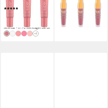
10,99 €
milchig glänzender Textur
UVP
13,49 €
(2.073,58 €/ 1 kg)
(2)
7,99 €
UVP
8,99 €
-19%
(266,33 €/ 1 l)
lieferbar - in 1-2 Werktagen bei dir
-11%
lieferbar - in 1-2 Werktagen bei dir
+2