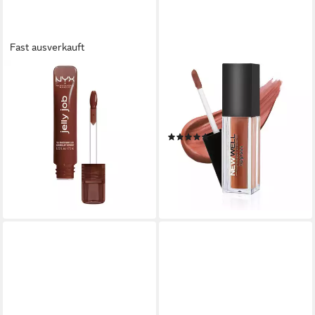
Fast ausverkauft
NYX PROFESSIONAL MAKEUP
NEWWELL
Lipgloss JELLY JOB FULL
Lipgloss Lipgloss flüssig Matt
BODIED SHINE GLOSS, no
24 Stunden Halt, Pflegt und
Filler -pflegender Gloss für
schütz gleichzeitig die Lippen
(1)
optisch vollere Lippen
10,90 €
11,99 €
(181,67 €/ 100 ml)
(1.598,67 €/ 1 l)
lieferbar - in 2-3 Werktagen bei dir
lieferbar - in 1-2 Werktagen bei dir
+1
+11