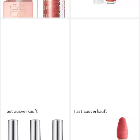
lieferbar - in 1-2 Werktagen bei dir
+10
Fast ausverkauft
Fast ausverkauft
ESSENCE
NYX PROFESSIONAL MAKEUP
Lipgloss EXTREME SHINE
Lipgloss DUCK PLUMP LIP
VOLUME LIPGLOSS, 3-tlg.,
LACQUER, sofortiger