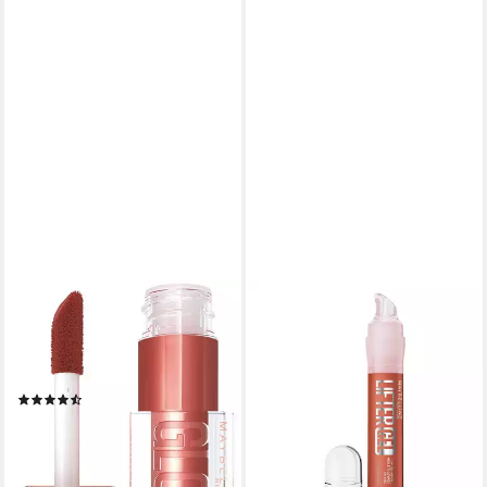
MAYBELLINE NEW YORK
MAYBELLINE NEW YORK
Lipgloss LIFTER GLOSS LIP
Lipgloss LIFTER GEL LIP-OIL-
GLOSS, für gepflegte und
IN-GEL
6,99 €
voller aussehende Lippen
(1.059,09 €/ 1 l)
(246)
lieferbar - in 1-2 Werktagen bei dir
7,99 €
UVP
8,99 €
(1.479,63 €/ 1 l)
+3
-11%