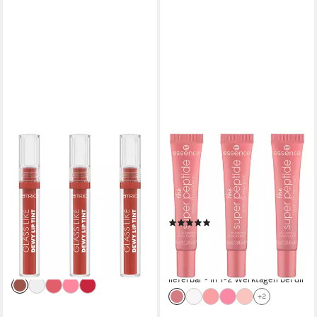
CATRICE
ESSENCE
Lipgloss Glass Like Dewy Lip
Lipgloss THE SUPER
Tint, 3-tlg., Intensive Pflege,
PEPTIDE GLOSSY LIP
hochglänzendes, leuchtendes
TREATMENT, 3-tlg., mit
Finish, wässrige Textur.
milchig glänzender Textur
(2)
9,17 €
UVP
13,49 €
7,99 €
UVP
8,99 €
(1.018,89 €/ 1 l)
(266,33 €/ 1 l)
-32%
-11%
lieferbar - in 1-2 Werktagen bei dir
lieferbar - in 1-2 Werktagen bei dir
+2